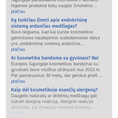
higienos produktai būtų saugūs žmonėms
naudoti. Įmonės, nacionalinės ir Europos
plačiau
reguliavimo institucijos dalijasi atsakomybe už
Ką turėčiau žinoti apie endokrininę
kosmetikos gaminių saugą.
sistemą ardančias medžiagas?
Buvo teigiama, kad kai kurios kosmetikos
gaminiuose naudojamos sudedamosios dalys
yra „endokrininę sistemą ardančios
medžiagos“, nes jos gali imituoti kai kurias
plačiau
mūsų hormonų savybes. Vien todėl, kad
Ar kosmetika bandoma su gyvūnais? Ne!
kažkas gali imituoti hormoną, dar nereiškia,
Europos Sąjungoje kosmetikos bandymai su
kad tai sutrikdys mūsų endokrininę sistemą.
gyvūnais buvo visiškai uždrausti nuo 2013 m.
Buvo įrodyta, kad daugelis medžiagų, įskaitant
Per pastaruosius 30 metų, dar gerokai prieš
natūralias, imituoja hormonus, tačiau labai
įsigaliojant draudimui, kosmetikos ir asmens
plačiau
mažai (o tai dažniausiai yra stiprūs vaistai)
priežiūros pramonė investavo į mokslinius
Kaip dėl kosmetikoje esančių alergenų?
gali sukelti endokrininės sistemos sutrikimus.
tyrimus ir plėtrą, siekdama sukurti
Griežti gaminių saugos vertinimai, kuriuos
Daugelis natūralių ar dirbtinių medžiagų gali
alternatyvas bandymams su gyvūnais, kad
atlieka kvalifikuoti mokslo ekspertai ir kuriuos
sukelti alerginę reakciją. Alerginė reakcija
įvertinti kosmetikos ingredientų ir gaminių
įmonės teisiškai privalo atlikti, apima visą
atsiranda, kai žmogaus imuninė sistema
saugumą.
galimą riziką, įskaitant galimus endokrininės
reaguoja į medžiagas, kurios yra
plačiau