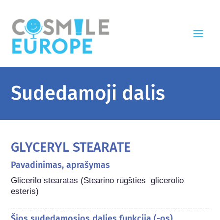
Sudedamoji dalis
GLYCERYL STEARATE
Pavadinimas, aprašymas
Glicerilo stearatas (Stearino rūgšties  glicerolio 
esteris)
Šios sudedamosios dalies funkcija (-os)