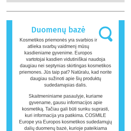
sistemos sutrikimus.
nekenksmingos daugumai žmonių. Medžiaga,
sukelianti alerginę reakciją, vadinama
alergenu. Kosmetikos ir asmens priežiūros
gaminiuose gali būti ingredientų, kurie kai
kuriems žmonėms gali sukelti alergiją. Tai
Duomenų bazė
nereiškia, kad produktas nėra saugus naudoti
kitiems.
Kosmetikos priemonės yra svarbios ir
atlieka svarbų vaidmenį mūsų
kasdieniame gyvenime. Europos
vartotojai kasdien vidutiniškai naudoja
daugiau nei septynias skirtingas kosmetikos
priemones. Jūs taip pat? Natūralu, kad norite
daugiau sužinoti apie šių produktų
sudedamąsias dalis.
Skaitmeniniame pasaulyje, kuriame
gyvename, gausu informacijos apie
kosmetiką. Tačiau gali būti sunku suprasti,
kuri informacija yra patikima. COSMILE
Europe yra Europos kosmetikos sudedamųjų
dalių duomenų bazė, kurioje pateikiama