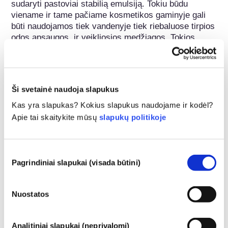
sudaryti pastoviai stabilią emulsiją. Tokiu būdu 
viename ir tame pačiame kosmetikos gaminyje gali 
būti naudojamos tiek vandenyje tiek riebaluose tirpios 
odos apsaugos  ir veikliosios medžiagos. Tokios 
emulsiklių galimybės atsiranda dėl to, kad jų 
molekulės susideda iš lipofilinės ir hidrofilinės dalių. 
Tokiu būdu jie gali sumažinti paviršiaus įtempį, kuris 
iš tikrųjų egzistuoja tarp dviejų nesuderinamų 
Ši svetainė naudoja slapukus
medžiagų, tokių kaip riebalai ir vanduo. Emulsikliai 
dažnai naudojami kremams, losjonams ir odos 
Kas yra slapukas? Kokius slapukus naudojame ir kodėl?
valymo priemonėms. Tačiau šiuo metu emulsikliai yra 
Apie tai skaitykite mūsų
slapukų politikoje
ne tik pagalbinės medžiagos, kurios palaiko emulsijos 
stabilumą. Riebalų rūgščių esteriai cukraus, lecitino 
ar glicerolio monodistearato pagrindu padeda, 
Sutikimo
pagerinti odos drėgmės balansą, todėl jie taip pat 
Pagrindiniai slapukai (visada būtini)
pasirinkimas
laikomi kosmetinėmis veikliosiomis medžiagomis.
Nuostatos
Priklauso šioms cheminių medžiagų grupėms
Aliejiniai komponentai
Analitiniai slapukai (neprivalomi)