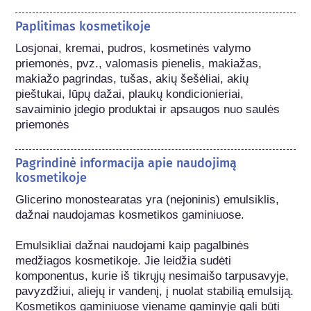
Paplitimas kosmetikoje
Losjonai, kremai, pudros, kosmetinės valymo 
priemonės, pvz., valomasis pienelis, makiažas, 
makiažo pagrindas, tušas, akių šešėliai, akių 
pieštukai, lūpų dažai, plaukų kondicionieriai, 
savaiminio įdegio produktai ir apsaugos nuo saulės 
priemonės
Pagrindinė informacija apie naudojimą
kosmetikoje
Glicerino monostearatas yra (nejoninis) emulsiklis, 
dažnai naudojamas kosmetikos gaminiuose.

Emulsikliai dažnai naudojami kaip pagalbinės 
medžiagos kosmetikoje. Jie leidžia sudėti 
komponentus, kurie iš tikrųjų nesimaišo tarpusavyje, 
pavyzdžiui, aliejų ir vandenį, į nuolat stabilią emulsiją. 
Kosmetikos gaminiuose viename gaminyje gali būti 