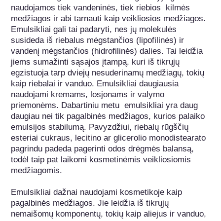
naudojamos tiek vandeninės, tiek riebios  kilmės 
medžiagos ir abi tarnauti kaip veikliosios medžiagos. 
Emulsikliai gali tai padaryti, nes jų molekulės 
susideda iš riebalus mėgstančios (lipofilinės) ir 
vandenį mėgstančios (hidrofilinės) dalies. Tai leidžia 
jiems sumažinti sąsajos įtampą, kuri iš tikrųjų 
egzistuoja tarp dviejų nesuderinamų medžiagų, tokių 
kaip riebalai ir vanduo. Emulsikliai daugiausia 
naudojami kremams, losjonams ir valymo 
priemonėms. Dabartiniu metu  emulsikliai yra daug 
daugiau nei tik pagalbinės medžiagos, kurios palaiko 
emulsijos stabilumą. Pavyzdžiui, riebalų rūgščių 
esteriai cukraus, lecitino ar glicerolio monodistearato 
pagrindu padeda pagerinti odos drėgmės balansą, 
todėl taip pat laikomi kosmetinėmis veikliosiomis 
medžiagomis.

Emulsikliai dažnai naudojami kosmetikoje kaip 
pagalbinės medžiagos. Jie leidžia iš tikrųjų 
nemaišomų komponentų, tokių kaip aliejus ir vanduo, 