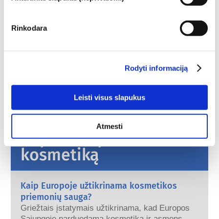
Emulsikliai
Odos priežiūros sudedamosios dalys
Rinkodara
Reglamentuojanti kosmetiką
Kosmetikos sudėtinės dalys yra reglamentuojamos. 
Rodyti informaciją
Atkreipkite dėmesį, kad kosmetikos sudedamosioms 
dalims už ES ribų gali būti taikomi kiti reglamentai
Leisti visus slapukus
Atmesti
Suprasti apie savo
kosmetiką
Kaip Europoje užtikrinama kosmetikos
priemonių sauga?
Griežtais įstatymais užtikrinama, kad Europos
Sąjungoje parduodama kosmetika ir asmens