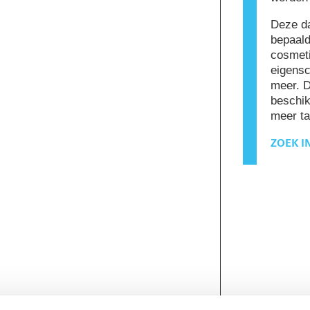
Deze da
bepaald
cosmeti
eigensc
meer. 
beschik
meer ta
ZOEK I