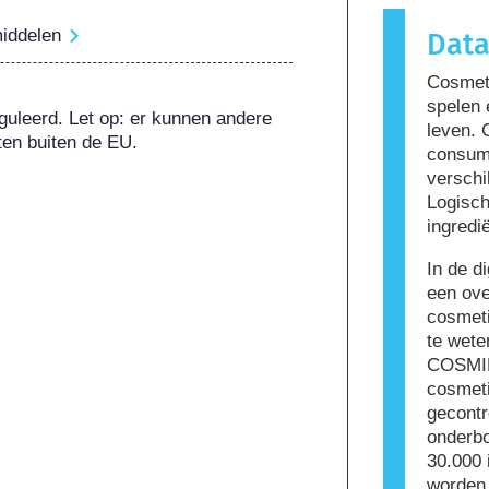
reactie ve
middelen
Dat
genoemd. 
kunnen ing
Cosmeti
sommige m
spelen 
niet dat h
guleerd. Let op: er kunnen andere 
leven. 
om te geb
ten buiten de EU.
consum
verschi
Logisch
ingredi
In de d
een ove
cosmeti
te wete
COSMIL
cosmeti
gecontr
onderbo
30.000 
worden 