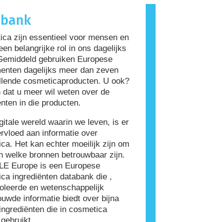
roorzaakt, wordt een allergeen
abank
Cosmetica en verzorgingsproducten
rediënten bevatten die voor
ca zijn essentieel voor mensen en
ensen allergeen zijn. Dit betekent
een belangrijke rol in ons dagelijks
et product niet veilig is voor anderen
Gemiddeld gebruiken Europese
ruiken.
enten dagelijks meer dan zeven
llende cosmeticaproducten. U ook?
 dat u meer wil weten over de
ënten in die producten.
igitale wereld waarin we leven, is er
rvloed aan informatie over
ca. Het kan echter moeilijk zijn om
n welke bronnen betrouwbaar zijn.
E Europe is een Europese
ca ingrediënten databank die ,
oleerde en wetenschappelijk
uwde informatie biedt over bijna
ingrediënten die in cosmetica
gebruikt.