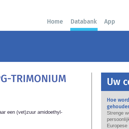
Home
Databank
App
PG-TRIMONIUM
Uw c
Hoe word
gehoude
naar een (vet)zuur amidoethyl-
Strenge w
persoonlij
Europese U