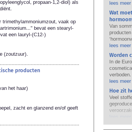
opyleenglycol, propaan-1,2-diol) als 
gebruik. B
lees meer
iënt.

regelgeven
Wat moet
verantwoo
hormoonv
ir trimethylammoniumzout, vaak op 
producten 
Van sommi
artrimonium..." bevat een stearyl-
producten
vat een lauryl-(C12-) 
‘hormoonve
eigenscha
lees meer
nabootsen
e (zoutzuur).
Worden c
kan naboo
In de Euro
verstoort.
cosmetica 
etische producten
natuurlij
verboden. 
heel weini
er een ve
lees meer
krachtige 
lichaamsve
van het haar)
Hoe zit h
het hormo
onderzoek 
productvei
Veel stoff
alternatie
gekwalific
geproduce
van cosme
pel, zacht en glanzend en/of geeft 
bedrijven w
veroorzake
beoordele
bestrijken 
wanneer i
lees meer
potentiële
stoffen d
ongevaarli