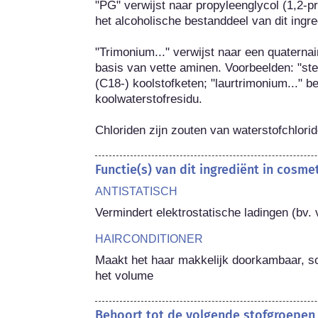
"PG" verwijst naar propyleenglycol (1,2-pr
het alcoholische bestanddeel van dit ingred
"Trimonium..." verwijst naar een quaterna
basis van vette aminen. Voorbeelden: "ste
(C18-) koolstofketen; "laurtrimonium..." be
koolwaterstofresidu.

Chloriden zijn zouten van waterstofchlorid
Functie(s) van dit ingrediënt in cosm
ANTISTATISCH
Vermindert elektrostatische ladingen (bv. 
HAIRCONDITIONER
Maakt het haar makkelijk doorkambaar, soe
het volume
Behoort tot de volgende stofgroepen