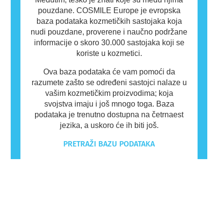
pouzdane. COSMILE Europe je evropska
baza podataka kozmetičkih sastojaka koja
nudi pouzdane, proverene i naučno podržane
informacije o skoro 30.000 sastojaka koji se
koriste u kozmetici.
Ova baza podataka će vam pomoći da
razumete zašto se određeni sastojci nalaze u
vašim kozmetičkim proizvodima; koja
svojstva imaju i još mnogo toga. Baza
podataka je trenutno dostupna na četrnaest
jezika, a uskoro će ih biti još.
PRETRAŽI BAZU PODATAKA