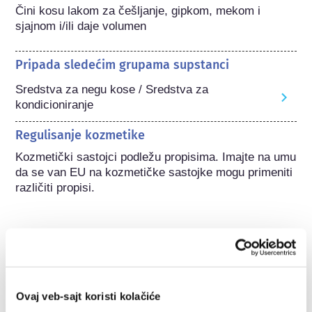
Čini kosu lakom za češljanje, gipkom, mekom i 
sjajnom i/ili daje volumen
Pripada sledećim grupama supstanci
Sredstva za negu kose / Sredstva za
kondicioniranje
Regulisanje kozmetike
Kozmetički sastojci podležu propisima. Imajte na umu 
da se van EU na kozmetičke sastojke mogu primeniti 
različiti propisi.
Razumevanje vaše
kozmetike
Ovaj veb-sajt koristi kolačiće