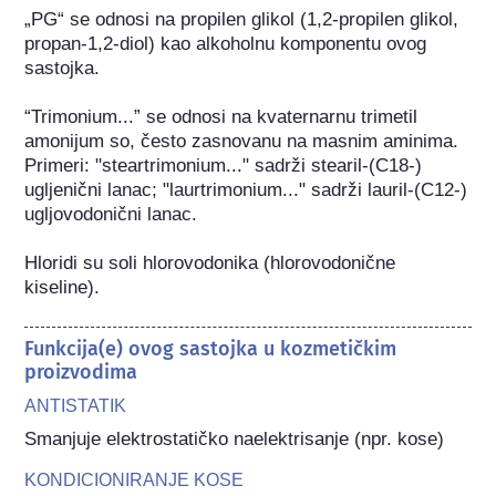
„PG“ se odnosi na propilen glikol (1,2-propilen glikol, 
propan-1,2-diol) kao alkoholnu komponentu ovog 
sastojka.

“Trimonium...” se odnosi na kvaternarnu trimetil 
amonijum so, često zasnovanu na masnim aminima. 
Primeri: "steartrimonium..." sadrži stearil-(C18-) 
ugljenični lanac; "laurtrimonium..." sadrži lauril-(C12-) 
ugljovodonični lanac.

Hloridi su soli hlorovodonika (hlorovodonične 
kiseline).
Funkcija(e) ovog sastojka u kozmetičkim
proizvodima
ANTISTATIK
Smanjuje elektrostatičko naelektrisanje (npr. kose)
KONDICIONIRANJE KOSE