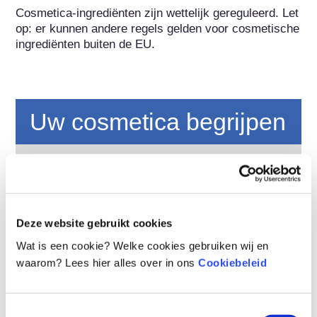
Cosmetica-ingrediënten zijn wettelijk gereguleerd. Let 
op: er kunnen andere regels gelden voor cosmetische 
ingrediënten buiten de EU.
Uw cosmetica begrijpen
Hoe worden cosmetica in Europa veilig
gehouden?
Strenge wetten zorgen ervoor dat cosmetica
en persoonlijke verzorgingsproducten die in de
Deze website gebruikt cookies
Europese Unie worden verkocht veilig zijn
voor gebruik. Bedrijven, nationale en
lees meer
Wat is een cookie? Welke cookies gebruiken wij en
Europese regelgevende instanties delen de
waarom? Lees hier alles over in ons
Cookiebeleid
Wat moet ik weten over
verantwoordelijkheid om cosmetische
hormoonverstoorders?
producten veilig te houden.
Van sommige ingrediënten in cosmetische
Toestemmingsselectie
producten wordt beweerd dat ze