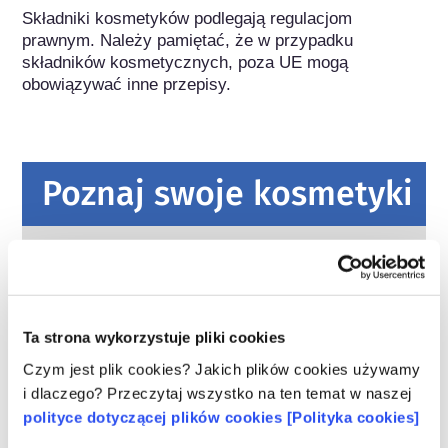
Składniki kosmetyków podlegają regulacjom 
prawnym. Należy pamiętać, że w przypadku 
składników kosmetycznych, poza UE mogą 
obowiązywać inne przepisy.
Poznaj swoje kosmetyki
W jaki sposób zapewnia się
bezpieczeństwo kosmetyków w Europie?
Przepisy UE wymagają, aby produkty
kosmetyczne i higieny osobistej sprzedawane
Ta strona wykorzystuje pliki cookies
w Unii Europejskiej były bezpieczne. Firmy
oraz krajowe i europejskie organy regulacyjne
czytaj więcej
Czym jest plik cookies? Jakich plików cookies używamy
wspólnie ponoszą odpowiedzialność za
i dlaczego? Przeczytaj wszystko na ten temat w naszej
Co należy wiedzieć o substancjach
bezpieczeństwo produktów kosmetycznych.
polityce dotyczącej plików cookies [Polityka cookies]
zaburzających gospodarkę hormonalną
(ED)?