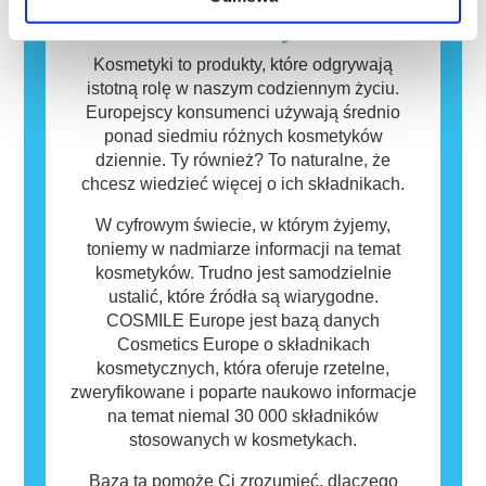
funkcjonowania układu hormonalnego.
mogą zawierać składniki, które dla niektórych
Baza danych
osób mogą okazać się alergizujące. Nie
oznacza to jednak, że produkt nie jest
Kosmetyki to produkty, które odgrywają
bezpieczny dla innych.
istotną rolę w naszym codziennym życiu.
Europejscy konsumenci używają średnio
ponad siedmiu różnych kosmetyków
dziennie. Ty również? To naturalne, że
chcesz wiedzieć więcej o ich składnikach.
W cyfrowym świecie, w którym żyjemy,
toniemy w nadmiarze informacji na temat
kosmetyków. Trudno jest samodzielnie
ustalić, które źródła są wiarygodne.
COSMILE Europe jest bazą danych
Cosmetics Europe o składnikach
kosmetycznych, która oferuje rzetelne,
zweryfikowane i poparte naukowo informacje
na temat niemal 30 000 składników
stosowanych w kosmetykach.
Baza ta pomoże Ci zrozumieć, dlaczego