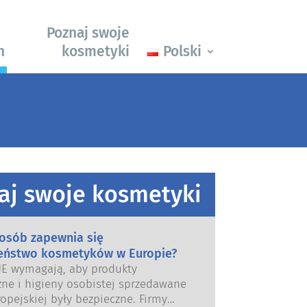
Poznaj swoje
h
kosmetyki
Polski
aj swoje kosmetyki
posób zapewnia się
eństwo kosmetyków w Europie?
UE wymagają, aby produkty
ne i higieny osobistej sprzedawane
opejskiej były bezpieczne. Firmy