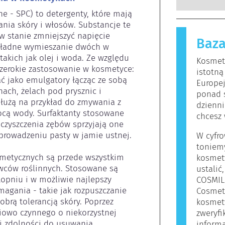
wykwalifi
substancje
e - SPC) to detergenty, które mają 
których p
nieszkodl
nia skóry i włosów. Substancje te 
zobowiąza
reakcję a
w stanie zmniejszyć napięcie 
zagrożeni
Baza
Kosmetyki 
kładne wymieszanie dwóch w 
funkcjon
mogą zawie
takich jak olej i woda. Ze względu 
Kosmety
osób mogą
szerokie zastosowanie w kosmetyce: 
istotną
oznacza to
ć jako emulgatory łącząc ze sobą 
Europe
bezpieczn
ch, żelach pod prysznic i 
ponad 
łużą na przykład do zmywania z 
dzienni
ocą wody. Surfaktanty stosowane 
chcesz 
czyszczenia zębów sprzyjają one 
prowadzeniu pasty w jamie ustnej.

W cyfro
toniem
metycznych są przede wszystkim 
kosmet
wców roślinnych. Stosowane są 
ustalić
pniu i w możliwie najlepszy 
COSMIL
agania - takie jak rozpuszczanie 
Cosmet
brą tolerancją skóry. Poprzez 
kosmety
owo czynnego o niekorzystnej 
zweryf
ej zdolności do usuwania 
informa