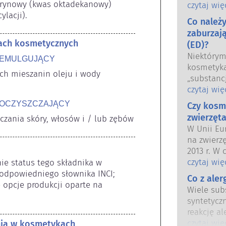
arynowy (kwas oktadekanowy) 
oraz krajo
czytaj wię
lacji).
wspólnie 
Co należ
bezpiecze
zaburzaj
tach kosmetycznych
(ED)?
Niektóry
 EMULGUJĄCY
kosmetyka
h mieszanin oleju i wody 
„substanc
hormonal
czytaj wię
niektóre 
 OCZYSZCZAJĄCY
Czy kosm
Tylko dla
zwierzęta
czania skóry, włosów i / lub zębów
hormon, n
W Unii Eu
funkcjon
na zwierz
Wiele subs
2013 r. W 
naśladuje
przed wpr
czytaj wię
e status tego składnika w 
substancji
kosmetycz
dpowiedniego słownika INCI; 
silnym dz
Co z ale
tak aby st
opcje produkcji oparte na 
powodując
Wiele subs
testowani
hormonal
syntetycz
bezpiecze
Rygorysty
reakcję al
kosmetycz
produktów
odpornośc
czytaj wię
nia w kosmetykach