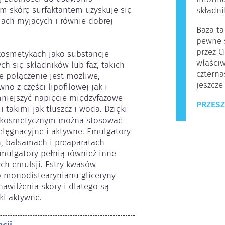
m skórę surfaktantem uzyskuje się 
składn
ach myjących i równie dobrej 
Baza ta
pewne s
przez C
osmetykach jako substancje 
właściw
h się składników lub faz, takich 
czterna
e połączenie jest możliwe, 
jeszcze
no z części lipofilowej jak i 
niejszyć napięcie międzyfazowe 
PRZESZ
takimi jak tłuszcz i woda. Dzięki 
 kosmetycznym można stosować 
ielęgnacyjne i aktywne. Emulgatory 
 balsamach i preaparatach 
mulgatory pełnią również inne 
ch emulsji. Estry kwasów 
b monodistearynianu gliceryny 
awilżenia skóry i dlatego są 
ki aktywne.