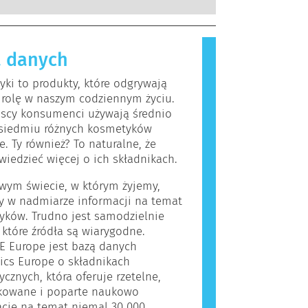
kowanych ekspertów naukowych, do
, które dla większości ludzi są
rzeprowadzenia firmy są prawnie
iwe. Substancja, która powoduje
ne, obejmują wszystkie potencjalne
lergiczną nazywana jest alergenem.
a, w tym potencjalne zaburzenia
 danych
i produkty do pielęgnacji ciała
owania układu hormonalnego.
rać składniki, które dla niektórych
ki to produkty, które odgrywają
 okazać się alergizujące. Nie
 rolę w naszym codziennym życiu.
 jednak, że produkt nie jest
jscy konsumenci używają średnio
y dla innych.
siedmiu różnych kosmetyków
e. Ty również? To naturalne, że
wiedzieć więcej o ich składnikach.
wym świecie, w którym żyjemy,
y w nadmiarze informacji na temat
yków. Trudno jest samodzielnie
, które źródła są wiarygodne.
E Europe jest bazą danych
ics Europe o składnikach
cznych, która oferuje rzetelne,
ikowane i poparte naukowo
cje na temat niemal 30 000