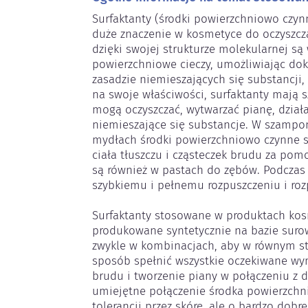
Surfaktanty (środki powierzchniowo czynn
duże znaczenie w kosmetyce do oczyszcza
dzięki swojej strukturze molekularnej są 
powierzchniowe cieczy, umożliwiając do
zasadzie niemieszających się substancji, 
na swoje właściwości, surfaktanty mają 
mogą oczyszczać, wytwarzać pianę, działa
niemieszające się substancje. W szampona
mydłach środki powierzchniowo czynne s
ciała tłuszczu i cząsteczek brudu za pom
są również w pastach do zębów. Podczas 
szybkiemu i pełnemu rozpuszczeniu i roz
Surfaktanty stosowane w produktach kos
produkowane syntetycznie na bazie suro
zwykle w kombinacjach, aby w równym sto
sposób spełnić wszystkie oczekiwane wym
brudu i tworzenie piany w połączeniu z do
umiejętne połączenie środka powierzchni
tolerancji przez skórę, ale o bardzo dobr