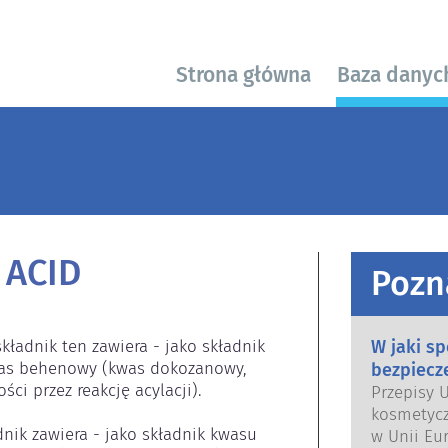
Strona główna
Baza danyc
 ACID
Pozn
ładnik ten zawiera - jako składnik 
W jaki s
as behenowy (kwas dokozanowy, 
bezpiecz
 przez reakcję acylacji).

Przepisy 
kosmetycz
dnik zawiera - jako składnik kwasu 
w Unii Eur