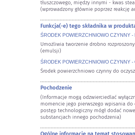
tłuszczowego, między innymi - kwas ste
(wprowadzony głównie poprzez reakcję acy
Funkcja(-e) tego składnika w produk
ŚRODEK POWIERZCHNIOWO CZYNNY -
Umożliwia tworzenie drobno rozproszonyc
(emulsji)
ŚRODEK POWIERZCHNIOWO CZYNNY -
Środek powierzchniowo czynny do oczysz
Pochodzenie
(Informacje mogą odzwierciedlać wyłączni
momencie jego pierwszego wpisania do o
postęp technologiczny mógł dodać nowe 
substancjach innego pochodzenia) 
Ogólne informacje na temat stosowa