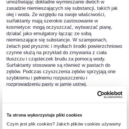
umożliwiając dokładne wymieszanie dwóch w 
zasadzie niemieszających się substancji, takich jak 
olej i woda. Ze względu na swoje właściwości, 
surfaktanty mają szerokie zastosowanie w 
kosmetyce: mogą oczyszczać, wytwarzać pianę, 
działać jako emulgatory łącząc ze sobą 
niemieszające się substancje. W szamponach, 
żelach pod prysznic i mydłach środki powierzchniowo 
czynne służą na przykład do zmywania z ciała 
tłuszczu i cząsteczek brudu za pomocą wody. 
Surfaktanty stosowane są również w pastach do 
zębów. Podczas czyszczenia zębów sprzyjają one 
szybkiemu i pełnemu rozpuszczeniu i 
rozprowadzeniu pasty w jamie ustnej.

Surfaktanty stosowane w produktach kosmetycznych 
są przede wszystkim produkowane syntetycznie na 
bazie surowców roślinnych. Stosowane są zwykle w 
Ta strona wykorzystuje pliki cookies
kombinacjach, aby w równym stopniu i w możliwie 
najlepszy sposób spełnić wszystkie oczekiwane 
Czym jest plik cookies? Jakich plików cookies używamy
wymagania - takie jak rozpuszczanie brudu i 