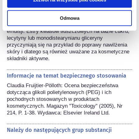
Emulgatory są w szczególności stosowane w 
kremach, balsamach i preaparatach myjących lub 
oczyszczających. Obecnie emulgatory pełnią również 
Odmowa
inne istotne funkcje poza tworzeniem stabilnych 
emulsji. Estry kwasów tłuszczowych na bazie cukru, 
lecytyny lub monodistearynianu gliceryny 
przyczyniają się na przykład do poprawy nawilżenia 
skóry i dlatego są również uważane za kosmetyczne 
składniki aktywne.
Informacje na temat bezpiecznego stosowania
Claudia Fruijtier-Pölloth: Ocena bezpieczeństwa 
dotycząca glikoli polietylenowych (PEG) i ich 
pochodnych stosowanych w produktach 
kosmetycznych. Magazyn "Toxicology" (2005), Nr 
214, P. 1-38. Wydawca: Elsevier Ireland Ltd.
Należy do następujących grup substancji