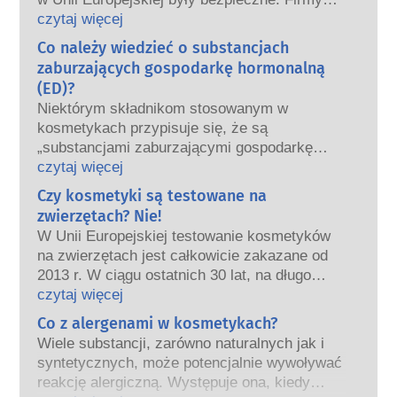
oraz krajowe i europejskie organy regulacyjne
czytaj więcej
wspólnie ponoszą odpowiedzialność za
Co należy wiedzieć o substancjach
bezpieczeństwo produktów kosmetycznych.
zaburzających gospodarkę hormonalną
(ED)?
Niektórym składnikom stosowanym w
kosmetykach przypisuje się, że są
„substancjami zaburzającymi gospodarkę
hormonalną”, ponieważ mogą naśladować
czytaj więcej
niektóre właściwości naszych hormonów.
Czy kosmetyki są testowane na
Tylko dlatego, że coś może naśladować
zwierzętach? Nie!
hormon, nie oznacza to, że zakłóci
W Unii Europejskiej testowanie kosmetyków
prawidłowe funkcjonowanie układu
na zwierzętach jest całkowicie zakazane od
hormonalnego.
2013 r. W ciągu ostatnich 30 lat, na długo
Wiele substancji, w tym te naturalne,
przed wprowadzeniem zakazu, przemysł
czytaj więcej
naśladuje hormony. Bardzo niewiele
kosmetyczny inwestował w badania i rozwój,
Co z alergenami w kosmetykach?
substancji jednak, a są to głównie leki o
tak aby stworzyć pionierskie alternatywy dla
silnym działaniu, ma potwierdzone działanie
Wiele substancji, zarówno naturalnych jak i
testowania na zwierzętach w celu oceny
powodujące zaburzenia układu hormonalnego.
syntetycznych, może potencjalnie wywoływać
bezpieczeństwa składników i produktów
Rygorystyczne oceny bezpieczeństwa
reakcję alergiczną. Występuje ona, kiedy
kosmetycznych.