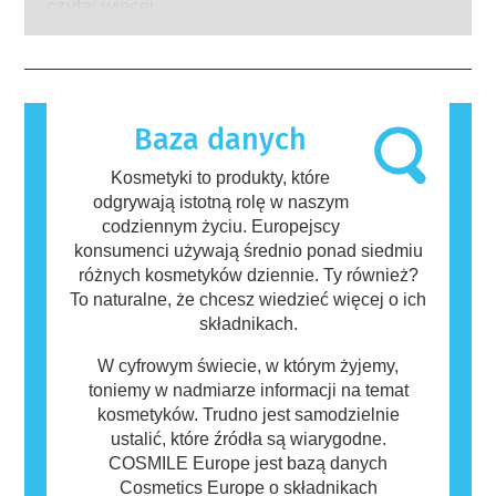
produktów przeprowadzane przez
układ odpornościowy danej osoby zareaguje
czytaj więcej
wykwalifikowanych ekspertów naukowych, do
na substancje, które dla większości ludzi są
których przeprowadzenia firmy są prawnie
nieszkodliwe. Substancja, która powoduje
zobowiązane, obejmują wszystkie potencjalne
reakcję alergiczną nazywana jest alergenem.
zagrożenia, w tym potencjalne zaburzenia
Kosmetyki i produkty do pielęgnacji ciała
funkcjonowania układu hormonalnego.
mogą zawierać składniki, które dla niektórych
Baza danych
osób mogą okazać się alergizujące. Nie
oznacza to jednak, że produkt nie jest
Kosmetyki to produkty, które
bezpieczny dla innych.
odgrywają istotną rolę w naszym
codziennym życiu. Europejscy
konsumenci używają średnio ponad siedmiu
różnych kosmetyków dziennie. Ty również?
To naturalne, że chcesz wiedzieć więcej o ich
składnikach.
W cyfrowym świecie, w którym żyjemy,
toniemy w nadmiarze informacji na temat
kosmetyków. Trudno jest samodzielnie
ustalić, które źródła są wiarygodne.
COSMILE Europe jest bazą danych
Cosmetics Europe o składnikach