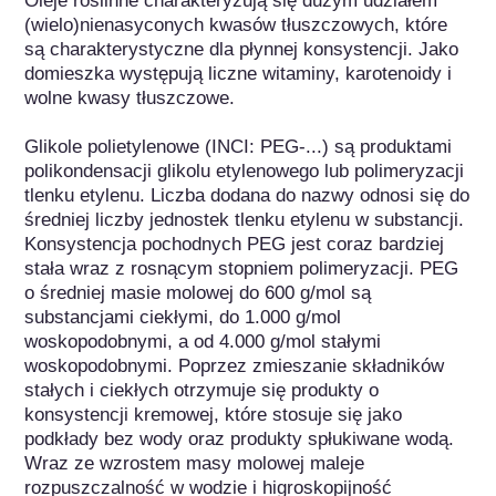
Oleje roślinne charakteryzują się dużym udziałem 
(wielo)nienasyconych kwasów tłuszczowych, które 
są charakterystyczne dla płynnej konsystencji. Jako 
domieszka występują liczne witaminy, karotenoidy i 
wolne kwasy tłuszczowe.

Glikole polietylenowe (INCI: PEG-...) są produktami 
polikondensacji glikolu etylenowego lub polimeryzacji 
tlenku etylenu. Liczba dodana do nazwy odnosi się do 
średniej liczby jednostek tlenku etylenu w substancji. 
Konsystencja pochodnych PEG jest coraz bardziej 
stała wraz z rosnącym stopniem polimeryzacji. PEG 
o średniej masie molowej do 600 g/mol są 
substancjami ciekłymi, do 1.000 g/mol 
woskopodobnymi, a od 4.000 g/mol stałymi 
woskopodobnymi. Poprzez zmieszanie składników 
stałych i ciekłych otrzymuje się produkty o 
konsystencji kremowej, które stosuje się jako 
podkłady bez wody oraz produkty spłukiwane wodą. 
Wraz ze wzrostem masy molowej maleje 
rozpuszczalność w wodzie i higroskopijność 