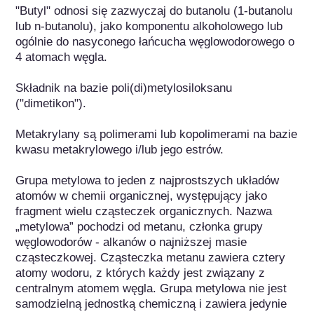
"Butyl" odnosi się zazwyczaj do butanolu (1-butanolu 
lub n-butanolu), jako komponentu alkoholowego lub 
ogólnie do nasyconego łańcucha węglowodorowego o 
4 atomach węgla.

Składnik na bazie poli(di)metylosiloksanu 
("dimetikon").

Metakrylany są polimerami lub kopolimerami na bazie 
kwasu metakrylowego i/lub jego estrów.

Grupa metylowa to jeden z najprostszych układów 
atomów w chemii organicznej, występujący jako 
fragment wielu cząsteczek organicznych. Nazwa 
„metylowa” pochodzi od metanu, członka grupy 
węglowodorów - alkanów o najniższej masie 
cząsteczkowej. Cząsteczka metanu zawiera cztery 
atomy wodoru, z których każdy jest związany z 
centralnym atomem węgla. Grupa metylowa nie jest 
samodzielną jednostką chemiczną i zawiera jedynie 