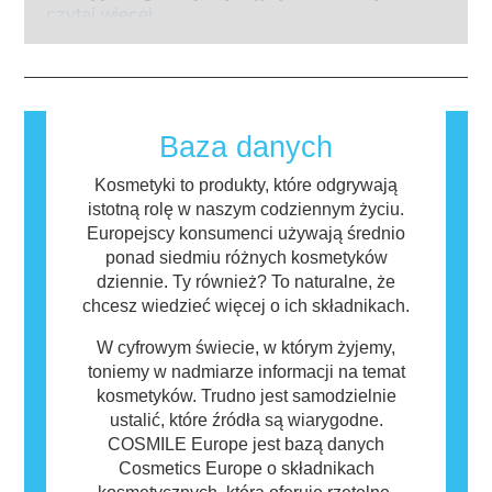
kosmetycznych.
produktów przeprowadzane przez
układ odpornościowy danej osoby zareaguje
czytaj więcej
wykwalifikowanych ekspertów naukowych, do
na substancje, które dla większości ludzi są
których przeprowadzenia firmy są prawnie
nieszkodliwe. Substancja, która powoduje
zobowiązane, obejmują wszystkie potencjalne
reakcję alergiczną nazywana jest alergenem.
zagrożenia, w tym potencjalne zaburzenia
Kosmetyki i produkty do pielęgnacji ciała
funkcjonowania układu hormonalnego.
mogą zawierać składniki, które dla niektórych
Baza danych
osób mogą okazać się alergizujące. Nie
oznacza to jednak, że produkt nie jest
Kosmetyki to produkty, które odgrywają
bezpieczny dla innych.
istotną rolę w naszym codziennym życiu.
Europejscy konsumenci używają średnio
ponad siedmiu różnych kosmetyków
dziennie. Ty również? To naturalne, że
chcesz wiedzieć więcej o ich składnikach.
W cyfrowym świecie, w którym żyjemy,
toniemy w nadmiarze informacji na temat
kosmetyków. Trudno jest samodzielnie
ustalić, które źródła są wiarygodne.
COSMILE Europe jest bazą danych
Cosmetics Europe o składnikach