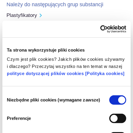
Należy do następujących grup substancji
Plastyfikatory
Regulacje dotyczące kosmetyków
Składniki kosmetyków podlegają regulacjom 
prawnym. Należy pamiętać, że w przypadku 
Ta strona wykorzystuje pliki cookies
składników kosmetycznych, poza UE mogą 
obowiązywać inne przepisy.
Czym jest plik cookies? Jakich plików cookies używamy
i dlaczego? Przeczytaj wszystko na ten temat w naszej
polityce dotyczącej plików cookies [Polityka cookies]
Poznaj swoje kosmetyki
Wybór
Niezbędne pliki cookies (wymagane zawsze)
zgody
W jaki sposób zapewnia się
bezpieczeństwo kosmetyków w Europie?
Preferencje
Przepisy UE wymagają, aby produkty
kosmetyczne i higieny osobistej sprzedawane