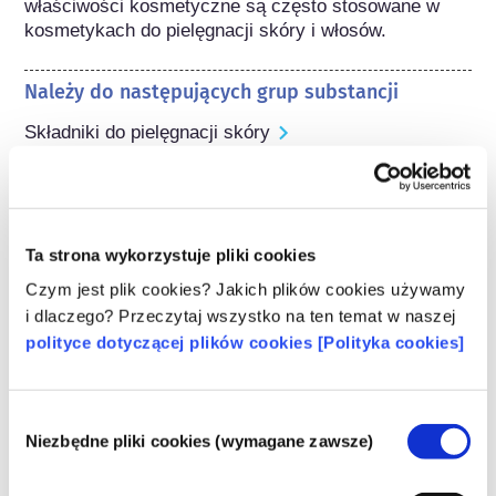
właściwości kosmetyczne są często stosowane w 
kosmetykach do pielęgnacji skóry i włosów.
Należy do następujących grup substancji
Składniki do pielęgnacji skóry
Składniki zagęszczające (zagęstniki) / regulatory
konsystencji
Regulacje dotyczące kosmetyków
Ta strona wykorzystuje pliki cookies
Składniki kosmetyków podlegają regulacjom 
Czym jest plik cookies? Jakich plików cookies używamy
prawnym. Należy pamiętać, że w przypadku 
i dlaczego? Przeczytaj wszystko na ten temat w naszej
składników kosmetycznych, poza UE mogą 
polityce dotyczącej plików cookies [Polityka cookies]
obowiązywać inne przepisy.
Wybór
Niezbędne pliki cookies (wymagane zawsze)
zgody
Poznaj swoje kosmetyki