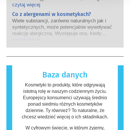
Wiele substancji, w tym te naturalne,
przed wprowadzeniem zakazu, przemysł
czytaj więcej
naśladuje hormony. Bardzo niewiele
kosmetyczny inwestował w badania i rozwój,
Co z alergenami w kosmetykach?
substancji jednak, a są to głównie leki o
tak aby stworzyć pionierskie alternatywy dla
silnym działaniu, ma potwierdzone działanie
Wiele substancji, zarówno naturalnych jak i
testowania na zwierzętach w celu oceny
powodujące zaburzenia układu hormonalnego.
syntetycznych, może potencjalnie wywoływać
bezpieczeństwa składników i produktów
Rygorystyczne oceny bezpieczeństwa
reakcję alergiczną. Występuje ona, kiedy
kosmetycznych.
produktów przeprowadzane przez
układ odpornościowy danej osoby zareaguje
czytaj więcej
wykwalifikowanych ekspertów naukowych, do
na substancje, które dla większości ludzi są
których przeprowadzenia firmy są prawnie
nieszkodliwe. Substancja, która powoduje
zobowiązane, obejmują wszystkie potencjalne
reakcję alergiczną nazywana jest alergenem.
zagrożenia, w tym potencjalne zaburzenia
Kosmetyki i produkty do pielęgnacji ciała
funkcjonowania układu hormonalnego.
mogą zawierać składniki, które dla niektórych
Baza danych
osób mogą okazać się alergizujące. Nie
oznacza to jednak, że produkt nie jest
Kosmetyki to produkty, które odgrywają
bezpieczny dla innych.
istotną rolę w naszym codziennym życiu.
Europejscy konsumenci używają średnio
ponad siedmiu różnych kosmetyków
dziennie. Ty również? To naturalne, że
chcesz wiedzieć więcej o ich składnikach.
W cyfrowym świecie, w którym żyjemy,