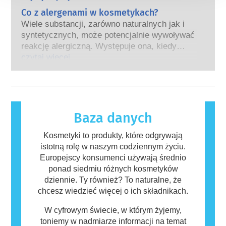
naśladuje hormony. Bardzo niewiele
kosmetyczny inwestował w badania i rozwój,
Co z alergenami w kosmetykach?
substancji jednak, a są to głównie leki o
tak aby stworzyć pionierskie alternatywy dla
silnym działaniu, ma potwierdzone działanie
Wiele substancji, zarówno naturalnych jak i
testowania na zwierzętach w celu oceny
powodujące zaburzenia układu hormonalnego.
syntetycznych, może potencjalnie wywoływać
bezpieczeństwa składników i produktów
Rygorystyczne oceny bezpieczeństwa
reakcję alergiczną. Występuje ona, kiedy
kosmetycznych.
produktów przeprowadzane przez
układ odpornościowy danej osoby zareaguje
czytaj więcej
wykwalifikowanych ekspertów naukowych, do
na substancje, które dla większości ludzi są
których przeprowadzenia firmy są prawnie
nieszkodliwe. Substancja, która powoduje
zobowiązane, obejmują wszystkie potencjalne
reakcję alergiczną nazywana jest alergenem.
zagrożenia, w tym potencjalne zaburzenia
Kosmetyki i produkty do pielęgnacji ciała
funkcjonowania układu hormonalnego.
mogą zawierać składniki, które dla niektórych
Baza danych
osób mogą okazać się alergizujące. Nie
oznacza to jednak, że produkt nie jest
Kosmetyki to produkty, które odgrywają
bezpieczny dla innych.
istotną rolę w naszym codziennym życiu.
Europejscy konsumenci używają średnio
ponad siedmiu różnych kosmetyków
dziennie. Ty również? To naturalne, że
chcesz wiedzieć więcej o ich składnikach.
W cyfrowym świecie, w którym żyjemy,
toniemy w nadmiarze informacji na temat