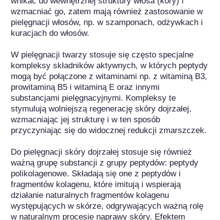
wnikać do wewnętrznej struktury włosa (kory) i 
wzmacniać go, zatem mają również zastosowanie w 
pielęgnacji włosów, np. w szamponach, odżywkach i 
kuracjach do włosów. 

W pielęgnacji twarzy stosuje się często specjalne 
kompleksy składników aktywnych, w których peptydy 
mogą być połączone z witaminami np. z witaminą B3, 
prowitaminą B5 i witaminą E oraz innymi 
substancjami pielęgnacyjnymi. Kompleksy te 
stymulują wolniejszą regenerację skóry dojrzałej, 
wzmacniając jej strukturę i w ten sposób 
przyczyniając się do widocznej redukcji zmarszczek.

Do pielęgnacji skóry dojrzałej stosuje się również 
ważną grupę substancji z grupy peptydów: peptydy 
polikolagenowe. Składają się one z peptydów i 
fragmentów kolagenu, które imitują i wspierają 
działanie naturalnych fragmentów kolagenu 
występujących w skórze, odgrywających ważną rolę 
w naturalnym procesie naprawy skóry. Efektem 