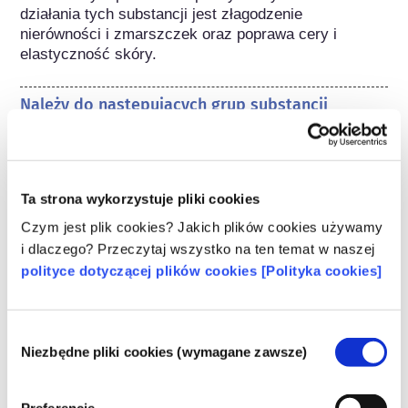
działania tych substancji jest złagodzenie 
nierówności i zmarszczek oraz poprawa cery i 
elastyczność skóry.
Należy do następujących grup substancji
Składniki do pielęgnacji skóry
Regulacje dotyczące kosmetyków
Ta strona wykorzystuje pliki cookies
Składniki kosmetyków podlegają regulacjom 
prawnym. Należy pamiętać, że w przypadku 
Czym jest plik cookies? Jakich plików cookies używamy
składników kosmetycznych, poza UE mogą 
i dlaczego? Przeczytaj wszystko na ten temat w naszej
obowiązywać inne przepisy.
polityce dotyczącej plików cookies [Polityka cookies]
Wybór
Niezbędne pliki cookies (wymagane zawsze)
Poznaj swoje kosmetyki
zgody