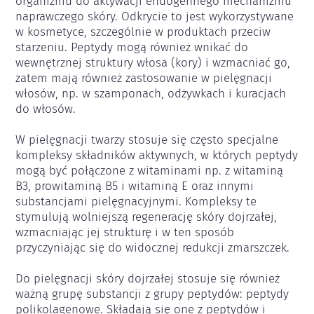
organizmu do aktywacji endogennego mechanizmu 
naprawczego skóry. Odkrycie to jest wykorzystywane 
w kosmetyce, szczególnie w produktach przeciw 
starzeniu. Peptydy mogą również wnikać do 
wewnętrznej struktury włosa (kory) i wzmacniać go, 
zatem mają również zastosowanie w pielęgnacji 
włosów, np. w szamponach, odżywkach i kuracjach 
do włosów. 

W pielęgnacji twarzy stosuje się często specjalne 
kompleksy składników aktywnych, w których peptydy 
mogą być połączone z witaminami np. z witaminą 
B3, prowitaminą B5 i witaminą E oraz innymi 
substancjami pielęgnacyjnymi. Kompleksy te 
stymulują wolniejszą regenerację skóry dojrzałej, 
wzmacniając jej strukturę i w ten sposób 
przyczyniając się do widocznej redukcji zmarszczek.

Do pielęgnacji skóry dojrzałej stosuje się również 
ważną grupę substancji z grupy peptydów: peptydy 
polikolagenowe. Składają się one z peptydów i 