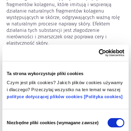
fragmentów kolagenu, które imitują i wspierają 
działanie naturalnych fragmentów kolagenu 
występujących w skórze, odgrywających ważną rolę 
w naturalnym procesie naprawy skóry. Efektem 
działania tych substancji jest złagodzenie 
nierówności i zmarszczek oraz poprawa cery i 
elastyczność skóry.
Należy do następujących grup substancji
Antyoksydanty
Ta strona wykorzystuje pliki cookies
Regulacje dotyczące kosmetyków
Czym jest plik cookies? Jakich plików cookies używamy
i dlaczego? Przeczytaj wszystko na ten temat w naszej
Składniki kosmetyków podlegają regulacjom 
polityce dotyczącej plików cookies [Polityka cookies]
prawnym. Należy pamiętać, że w przypadku 
składników kosmetycznych, poza UE mogą 
obowiązywać inne przepisy.
Wybór
Niezbędne pliki cookies (wymagane zawsze)
zgody