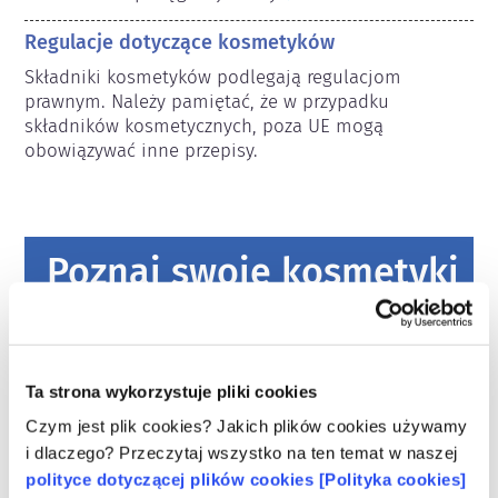
Regulacje dotyczące kosmetyków
Składniki kosmetyków podlegają regulacjom 
prawnym. Należy pamiętać, że w przypadku 
składników kosmetycznych, poza UE mogą 
obowiązywać inne przepisy.
Poznaj swoje kosmetyki
W jaki sposób zapewnia się
bezpieczeństwo kosmetyków w Europie?
Przepisy UE wymagają, aby produkty
Ta strona wykorzystuje pliki cookies
kosmetyczne i higieny osobistej
Czym jest plik cookies? Jakich plików cookies używamy
sprzedawane w Unii Europejskiej były
i dlaczego? Przeczytaj wszystko na ten temat w naszej
bezpieczne. Firmy oraz krajowe i europejskie
czytaj więcej
polityce dotyczącej plików cookies [Polityka cookies]
organy regulacyjne wspólnie ponoszą