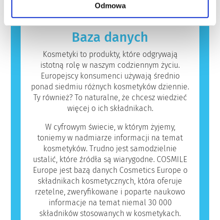
Odmowa
których przeprowadzenia firmy są prawnie
reakcję alergiczną nazywana jest alergenem.
zobowiązane, obejmują wszystkie
Kosmetyki i produkty do pielęgnacji ciała
potencjalne zagrożenia, w tym potencjalne
mogą zawierać składniki, które dla niektórych
Baza danych
zaburzenia funkcjonowania układu
osób mogą okazać się alergizujące. Nie
hormonalnego.
oznacza to jednak, że produkt nie jest
Kosmetyki to produkty, które odgrywają
bezpieczny dla innych.
istotną rolę w naszym codziennym życiu.
Europejscy konsumenci używają średnio
ponad siedmiu różnych kosmetyków dziennie.
Ty również? To naturalne, że chcesz wiedzieć
więcej o ich składnikach.
W cyfrowym świecie, w którym żyjemy,
toniemy w nadmiarze informacji na temat
kosmetyków. Trudno jest samodzielnie
ustalić, które źródła są wiarygodne. COSMILE
Europe jest bazą danych Cosmetics Europe o
składnikach kosmetycznych, która oferuje
rzetelne, zweryfikowane i poparte naukowo
informacje na temat niemal 30 000
składników stosowanych w kosmetykach.