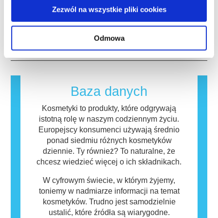
silnym działaniu, ma potwierdzone działanie
Wiele substancji, zarówno naturalnych jak i
testowania na zwierzętach w celu oceny
Zezwól na wszystkie pliki cookies
powodujące zaburzenia układu hormonalnego.
syntetycznych, może potencjalnie wywoływać
bezpieczeństwa składników i produktów
Rygorystyczne oceny bezpieczeństwa
reakcję alergiczną. Występuje ona, kiedy
kosmetycznych.
produktów przeprowadzane przez
układ odpornościowy danej osoby zareaguje
czytaj więcej
Odmowa
wykwalifikowanych ekspertów naukowych, do
na substancje, które dla większości ludzi są
których przeprowadzenia firmy są prawnie
nieszkodliwe. Substancja, która powoduje
zobowiązane, obejmują wszystkie potencjalne
reakcję alergiczną nazywana jest alergenem.
zagrożenia, w tym potencjalne zaburzenia
Kosmetyki i produkty do pielęgnacji ciała
funkcjonowania układu hormonalnego.
mogą zawierać składniki, które dla niektórych
Baza danych
osób mogą okazać się alergizujące. Nie
oznacza to jednak, że produkt nie jest
Kosmetyki to produkty, które odgrywają
bezpieczny dla innych.
istotną rolę w naszym codziennym życiu.
Europejscy konsumenci używają średnio
ponad siedmiu różnych kosmetyków
dziennie. Ty również? To naturalne, że
chcesz wiedzieć więcej o ich składnikach.
W cyfrowym świecie, w którym żyjemy,
toniemy w nadmiarze informacji na temat
kosmetyków. Trudno jest samodzielnie
ustalić, które źródła są wiarygodne.