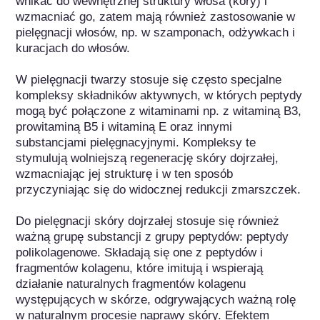
wnikać do wewnętrznej struktury włosa (kory) i 
wzmacniać go, zatem mają również zastosowanie w 
pielęgnacji włosów, np. w szamponach, odżywkach i 
kuracjach do włosów. 

W pielęgnacji twarzy stosuje się często specjalne 
kompleksy składników aktywnych, w których peptydy 
mogą być połączone z witaminami np. z witaminą B3, 
prowitaminą B5 i witaminą E oraz innymi 
substancjami pielęgnacyjnymi. Kompleksy te 
stymulują wolniejszą regenerację skóry dojrzałej, 
wzmacniając jej strukturę i w ten sposób 
przyczyniając się do widocznej redukcji zmarszczek.

Do pielęgnacji skóry dojrzałej stosuje się również 
ważną grupę substancji z grupy peptydów: peptydy 
polikolagenowe. Składają się one z peptydów i 
fragmentów kolagenu, które imitują i wspierają 
działanie naturalnych fragmentów kolagenu 
występujących w skórze, odgrywających ważną rolę 
w naturalnym procesie naprawy skóry. Efektem 