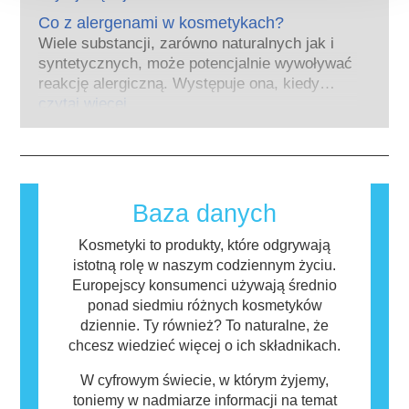
naśladuje hormony. Bardzo niewiele
kosmetyczny inwestował w badania i rozwój,
substancji jednak, a są to głównie leki o
Co z alergenami w kosmetykach?
tak aby stworzyć pionierskie alternatywy dla
silnym działaniu, ma potwierdzone działanie
Wiele substancji, zarówno naturalnych jak i
testowania na zwierzętach w celu oceny
powodujące zaburzenia układu hormonalnego.
syntetycznych, może potencjalnie wywoływać
bezpieczeństwa składników i produktów
Rygorystyczne oceny bezpieczeństwa
reakcję alergiczną. Występuje ona, kiedy
kosmetycznych.
produktów przeprowadzane przez
układ odpornościowy danej osoby zareaguje
czytaj więcej
wykwalifikowanych ekspertów naukowych, do
na substancje, które dla większości ludzi są
których przeprowadzenia firmy są prawnie
nieszkodliwe. Substancja, która powoduje
zobowiązane, obejmują wszystkie potencjalne
reakcję alergiczną nazywana jest alergenem.
zagrożenia, w tym potencjalne zaburzenia
Kosmetyki i produkty do pielęgnacji ciała
funkcjonowania układu hormonalnego.
mogą zawierać składniki, które dla niektórych
Baza danych
osób mogą okazać się alergizujące. Nie
oznacza to jednak, że produkt nie jest
Kosmetyki to produkty, które odgrywają
bezpieczny dla innych.
istotną rolę w naszym codziennym życiu.
Europejscy konsumenci używają średnio
ponad siedmiu różnych kosmetyków
dziennie. Ty również? To naturalne, że
chcesz wiedzieć więcej o ich składnikach.
W cyfrowym świecie, w którym żyjemy,
toniemy w nadmiarze informacji na temat