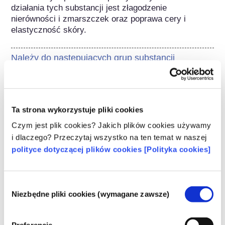
działania tych substancji jest złagodzenie 
nierówności i zmarszczek oraz poprawa cery i 
elastyczność skóry.
Należy do następujących grup substancji
Składniki do pielęgnacji skóry
Regulacje dotyczące kosmetyków
Ta strona wykorzystuje pliki cookies
Składniki kosmetyków podlegają regulacjom 
prawnym. Należy pamiętać, że w przypadku 
Czym jest plik cookies? Jakich plików cookies używamy
składników kosmetycznych, poza UE mogą 
i dlaczego? Przeczytaj wszystko na ten temat w naszej
obowiązywać inne przepisy.
polityce dotyczącej plików cookies [Polityka cookies]
Wybór
Niezbędne pliki cookies (wymagane zawsze)
zgody
Poznaj swoje kosmetyki