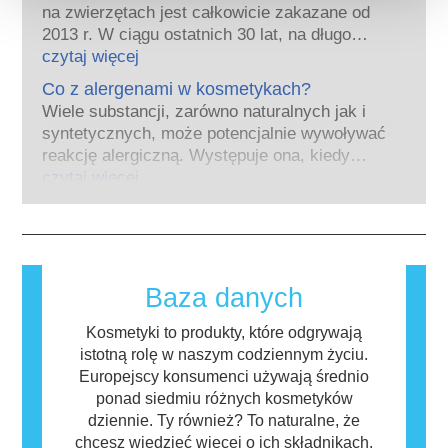
prawidłowe funkcjonowanie układu
na zwierzętach jest całkowicie zakazane od
hormonalnego.
2013 r. W ciągu ostatnich 30 lat, na długo
Wiele substancji, w tym te naturalne,
przed wprowadzeniem zakazu, przemysł
czytaj więcej
naśladuje hormony. Bardzo niewiele
kosmetyczny inwestował w badania i rozwój,
substancji jednak, a są to głównie leki o
Co z alergenami w kosmetykach?
tak aby stworzyć pionierskie alternatywy dla
silnym działaniu, ma potwierdzone działanie
Wiele substancji, zarówno naturalnych jak i
testowania na zwierzętach w celu oceny
powodujące zaburzenia układu hormonalnego.
syntetycznych, może potencjalnie wywoływać
bezpieczeństwa składników i produktów
Rygorystyczne oceny bezpieczeństwa
reakcję alergiczną. Występuje ona, kiedy
kosmetycznych.
produktów przeprowadzane przez
układ odpornościowy danej osoby zareaguje
czytaj więcej
wykwalifikowanych ekspertów naukowych, do
na substancje, które dla większości ludzi są
których przeprowadzenia firmy są prawnie
nieszkodliwe. Substancja, która powoduje
zobowiązane, obejmują wszystkie potencjalne
reakcję alergiczną nazywana jest alergenem.
zagrożenia, w tym potencjalne zaburzenia
Kosmetyki i produkty do pielęgnacji ciała
funkcjonowania układu hormonalnego.
mogą zawierać składniki, które dla niektórych
Baza danych
osób mogą okazać się alergizujące. Nie
oznacza to jednak, że produkt nie jest
Kosmetyki to produkty, które odgrywają
bezpieczny dla innych.
istotną rolę w naszym codziennym życiu.
Europejscy konsumenci używają średnio
ponad siedmiu różnych kosmetyków
dziennie. Ty również? To naturalne, że
chcesz wiedzieć więcej o ich składnikach.