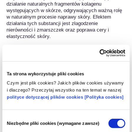
działanie naturalnych fragmentów kolagenu 
występujących w skórze, odgrywających ważną rolę 
w naturalnym procesie naprawy skóry. Efektem 
działania tych substancji jest złagodzenie 
nierówności i zmarszczek oraz poprawa cery i 
elastyczność skóry.
Należy do następujących grup substancji
Składniki do pielęgnacji skóry
Ta strona wykorzystuje pliki cookies
Regulacje dotyczące kosmetyków
Czym jest plik cookies? Jakich plików cookies używamy
Składniki kosmetyków podlegają regulacjom 
i dlaczego? Przeczytaj wszystko na ten temat w naszej
prawnym. Należy pamiętać, że w przypadku 
polityce dotyczącej plików cookies [Polityka cookies]
składników kosmetycznych, poza UE mogą 
obowiązywać inne przepisy.
Wybór
Niezbędne pliki cookies (wymagane zawsze)
zgody