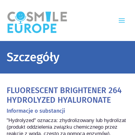
Szczegóły
FLUORESCENT BRIGHTENER 264
HYDROLYZED HYALURONATE
Informacje o substancji
"Hydrolyzed" oznacza: zhydrolizowany lub hydrolizat 
(produkt oddzielenia związku chemicznego przez 
reakcję z wodą, często za pomocą enzymów).
