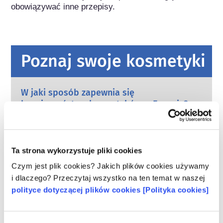
obowiązywać inne przepisy.
Poznaj swoje kosmetyki
W jaki sposób zapewnia się
bezpieczeństwo kosmetyków w Europie?
Przepisy UE wymagają, aby produkty
kosmetyczne i higieny osobistej sprzedawane
w Unii Europejskiej były bezpieczne. Firmy
oraz krajowe i europejskie organy regulacyjne
czytaj więcej
Ta strona wykorzystuje pliki cookies
wspólnie ponoszą odpowiedzialność za
Co należy wiedzieć o substancjach
Czym jest plik cookies? Jakich plików cookies używamy
bezpieczeństwo produktów kosmetycznych.
zaburzających gospodarkę hormonalną
i dlaczego? Przeczytaj wszystko na ten temat w naszej
(ED)?
polityce dotyczącej plików cookies [Polityka cookies]
Niektórym składnikom stosowanym w
kosmetykach przypisuje się, że są
„substancjami zaburzającymi gospodarkę