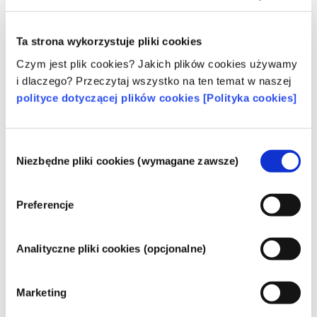
Ta strona wykorzystuje pliki cookies
Poznaj swoje kosmetyki
Czym jest plik cookies? Jakich plików cookies używamy
i dlaczego? Przeczytaj wszystko na ten temat w naszej
polityce dotyczącej plików cookies [Polityka cookies]
W jaki sposób zapewnia się
bezpieczeństwo kosmetyków w Europie?
Przepisy UE wymagają, aby produkty
Wybór
kosmetyczne i higieny osobistej sprzedawane
Niezbędne pliki cookies (wymagane zawsze)
zgody
w Unii Europejskiej były bezpieczne. Firmy
oraz krajowe i europejskie organy regulacyjne
czytaj więcej
wspólnie ponoszą odpowiedzialność za
Co należy wiedzieć o substancjach
Preferencje
bezpieczeństwo produktów kosmetycznych.
zaburzających gospodarkę hormonalną
(ED)?
Analityczne pliki cookies (opcjonalne)
Niektórym składnikom stosowanym w
kosmetykach przypisuje się, że są
„substancjami zaburzającymi gospodarkę
Marketing
hormonalną”, ponieważ mogą naśladować
czytaj więcej
niektóre właściwości naszych hormonów.