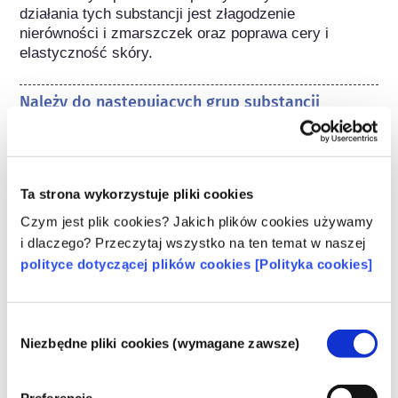
działania tych substancji jest złagodzenie 
nierówności i zmarszczek oraz poprawa cery i 
elastyczność skóry.
Należy do następujących grup substancji
Składniki do pielęgnacji skóry
Regulacje dotyczące kosmetyków
Ta strona wykorzystuje pliki cookies
Składniki kosmetyków podlegają regulacjom 
prawnym. Należy pamiętać, że w przypadku 
Czym jest plik cookies? Jakich plików cookies używamy
składników kosmetycznych, poza UE mogą 
i dlaczego? Przeczytaj wszystko na ten temat w naszej
obowiązywać inne przepisy.
polityce dotyczącej plików cookies [Polityka cookies]
Wybór
Niezbędne pliki cookies (wymagane zawsze)
Poznaj swoje kosmetyki
zgody