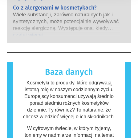
naśladuje hormony. Bardzo niewiele
kosmetyczny inwestował w badania i rozwój,
Co z alergenami w kosmetykach?
substancji jednak, a są to głównie leki o
tak aby stworzyć pionierskie alternatywy dla
silnym działaniu, ma potwierdzone działanie
Wiele substancji, zarówno naturalnych jak i
testowania na zwierzętach w celu oceny
powodujące zaburzenia układu hormonalnego.
syntetycznych, może potencjalnie wywoływać
bezpieczeństwa składników i produktów
Rygorystyczne oceny bezpieczeństwa
reakcję alergiczną. Występuje ona, kiedy
kosmetycznych.
produktów przeprowadzane przez
układ odpornościowy danej osoby zareaguje
czytaj więcej
wykwalifikowanych ekspertów naukowych, do
na substancje, które dla większości ludzi są
których przeprowadzenia firmy są prawnie
nieszkodliwe. Substancja, która powoduje
zobowiązane, obejmują wszystkie potencjalne
reakcję alergiczną nazywana jest alergenem.
zagrożenia, w tym potencjalne zaburzenia
Kosmetyki i produkty do pielęgnacji ciała
funkcjonowania układu hormonalnego.
mogą zawierać składniki, które dla niektórych
Baza danych
osób mogą okazać się alergizujące. Nie
oznacza to jednak, że produkt nie jest
Kosmetyki to produkty, które odgrywają
bezpieczny dla innych.
istotną rolę w naszym codziennym życiu.
Europejscy konsumenci używają średnio
ponad siedmiu różnych kosmetyków
dziennie. Ty również? To naturalne, że
chcesz wiedzieć więcej o ich składnikach.
W cyfrowym świecie, w którym żyjemy,
toniemy w nadmiarze informacji na temat