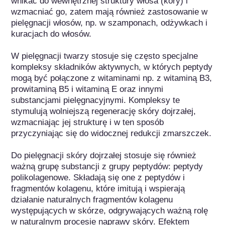
wnikać do wewnętrznej struktury włosa (kory) i 
wzmacniać go, zatem mają również zastosowanie w 
pielęgnacji włosów, np. w szamponach, odżywkach i 
kuracjach do włosów. 

W pielęgnacji twarzy stosuje się często specjalne 
kompleksy składników aktywnych, w których peptydy 
mogą być połączone z witaminami np. z witaminą B3, 
prowitaminą B5 i witaminą E oraz innymi 
substancjami pielęgnacyjnymi. Kompleksy te 
stymulują wolniejszą regenerację skóry dojrzałej, 
wzmacniając jej strukturę i w ten sposób 
przyczyniając się do widocznej redukcji zmarszczek.

Do pielęgnacji skóry dojrzałej stosuje się również 
ważną grupę substancji z grupy peptydów: peptydy 
polikolagenowe. Składają się one z peptydów i 
fragmentów kolagenu, które imitują i wspierają 
działanie naturalnych fragmentów kolagenu 
występujących w skórze, odgrywających ważną rolę 
w naturalnym procesie naprawy skóry. Efektem 