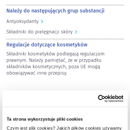
Należy do następujących grup substancji
Antyoksydanty
Składniki do pielęgnacji skóry
Regulacje dotyczące kosmetyków
Składniki kosmetyków podlegają regulacjom 
prawnym. Należy pamiętać, że w przypadku 
składników kosmetycznych, poza UE mogą 
obowiązywać inne przepisy.
Poznaj swoje kosmetyki
Ta strona wykorzystuje pliki cookies
W jaki sposób zapewnia się
Czym jest plik cookies? Jakich plików cookies używamy
bezpieczeństwo kosmetyków w Europie?