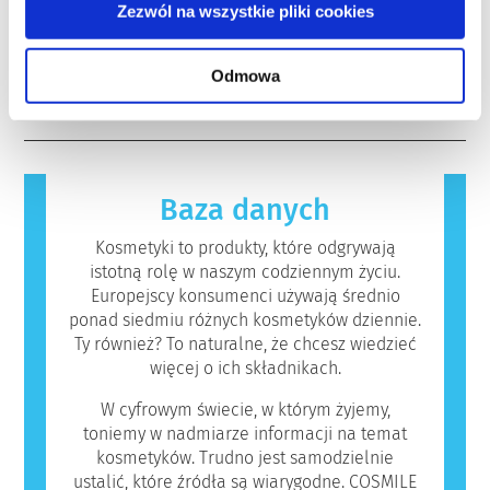
silnym działaniu, ma potwierdzone działanie
Wiele substancji, zarówno naturalnych jak i
Zezwól na wszystkie pliki cookies
testowania na zwierzętach w celu oceny
powodujące zaburzenia układu
syntetycznych, może potencjalnie wywoływać
bezpieczeństwa składników i produktów
hormonalnego.
reakcję alergiczną. Występuje ona, kiedy
kosmetycznych.
Rygorystyczne oceny bezpieczeństwa
Odmowa
układ odpornościowy danej osoby zareaguje
czytaj więcej
produktów przeprowadzane przez
na substancje, które dla większości ludzi są
wykwalifikowanych ekspertów naukowych, do
nieszkodliwe. Substancja, która powoduje
których przeprowadzenia firmy są prawnie
reakcję alergiczną nazywana jest alergenem.
zobowiązane, obejmują wszystkie
Kosmetyki i produkty do pielęgnacji ciała
potencjalne zagrożenia, w tym potencjalne
mogą zawierać składniki, które dla niektórych
Baza danych
zaburzenia funkcjonowania układu
osób mogą okazać się alergizujące. Nie
hormonalnego.
oznacza to jednak, że produkt nie jest
Kosmetyki to produkty, które odgrywają
bezpieczny dla innych.
istotną rolę w naszym codziennym życiu.
Europejscy konsumenci używają średnio
ponad siedmiu różnych kosmetyków dziennie.
Ty również? To naturalne, że chcesz wiedzieć
więcej o ich składnikach.
W cyfrowym świecie, w którym żyjemy,
toniemy w nadmiarze informacji na temat
kosmetyków. Trudno jest samodzielnie
ustalić, które źródła są wiarygodne. COSMILE