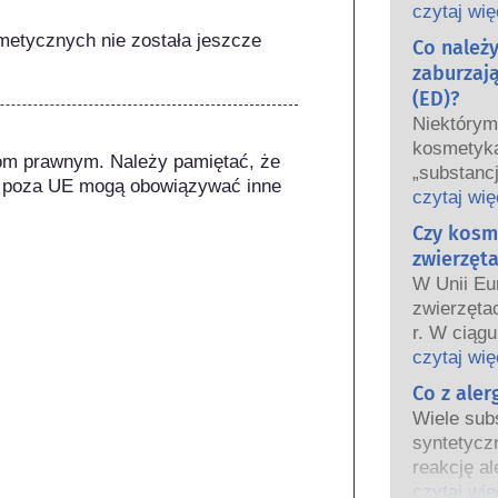
oraz krajo
czytaj wię
wspólnie 
metycznych nie została jeszcze 
Co należ
bezpiecze
zaburzaj
(ED)?
Niektóry
kosmetyka
om prawnym. Należy pamiętać, że 
„substanc
 poza UE mogą obowiązywać inne 
hormonaln
czytaj wię
niektóre 
Czy kosm
Tylko dla
zwierzęta
hormon, n
W Unii Eu
funkcjono
zwierzęta
Wiele subs
r. W ciągu
hormony. B
wprowadz
czytaj wię
są to głów
kosmetycz
Co z ale
potwierdz
tak aby st
układu ho
Wiele subs
testowani
Rygorysty
syntetycz
bezpiecze
produktów
reakcję al
kosmetyc
wykwalifi
odpornośc
czytaj wię