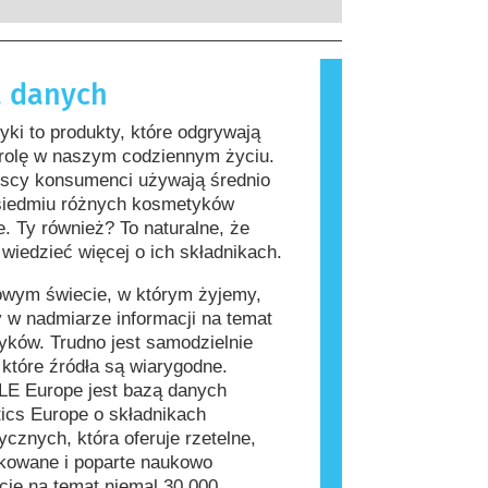
rzeprowadzenia firmy są prawnie
, które dla większości ludzi są
ne, obejmują wszystkie potencjalne
iwe. Substancja, która powoduje
a, w tym potencjalne zaburzenia
lergiczną nazywana jest alergenem.
 danych
wania układu hormonalnego.
i produkty do pielęgnacji ciała mogą
kładniki, które dla niektórych osób
ki to produkty, które odgrywają
ać się alergizujące. Nie oznacza to
 rolę w naszym codziennym życiu.
 produkt nie jest bezpieczny dla
jscy konsumenci używają średnio
siedmiu różnych kosmetyków
e. Ty również? To naturalne, że
wiedzieć więcej o ich składnikach.
owym świecie, w którym żyjemy,
 w nadmiarze informacji na temat
ków. Trudno jest samodzielnie
, które źródła są wiarygodne.
E Europe jest bazą danych
ics Europe o składnikach
cznych, która oferuje rzetelne,
kowane i poparte naukowo
cje na temat niemal 30 000