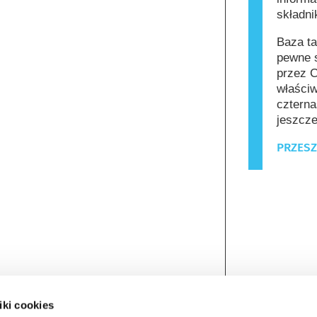
składn
Baza ta
pewne s
przez C
właściw
czterna
jeszcze
PRZESZ
iki cookies