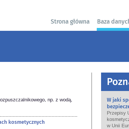
Strona główna
Baza danyc
Pozn
W jaki s
 rozpuszczalnikowego, np. z wodą, 
bezpiecz
Przepisy 
kosmetycz
tach kosmetycznych
w Unii Eur