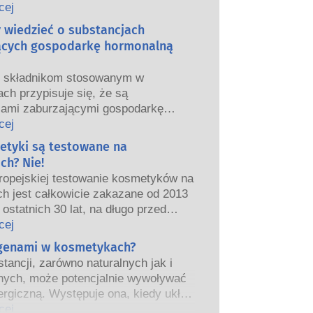
we i europejskie organy regulacyjne
cej
ponoszą odpowiedzialność za
y wiedzieć o substancjach
ństwo produktów kosmetycznych.
ących gospodarkę hormonalną
m składnikom stosowanym w
ch przypisuje się, że są
jami zaburzającymi gospodarkę
ą”, ponieważ mogą naśladować
cej
właściwości naszych hormonów.
etyki są testowane na
tego, że coś może naśladować
ch? Nie!
ie oznacza to, że zakłóci prawidłowe
ropejskiej testowanie kosmetyków na
wanie układu hormonalnego.
ch jest całkowicie zakazane od 2013
tancji, w tym te naturalne, naśladuje
 ostatnich 30 lat, na długo przed
ardzo niewiele substancji jednak, a
eniem zakazu, przemysł
cej
nie leki o silnym działaniu, ma
ny inwestował w badania i rozwój,
rgenami w kosmetykach?
one działanie powodujące zaburzenia
worzyć pionierskie alternatywy dla
rmonalnego.
tancji, zarówno naturalnych jak i
a na zwierzętach w celu oceny
czne oceny bezpieczeństwa
nych, może potencjalnie wywoływać
ństwa składników i produktów
 przeprowadzane przez
ergiczną. Występuje ona, kiedy układ
znych.
kowanych ekspertów naukowych, do
iowy danej osoby zareaguje na
cej