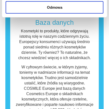
których przeprowadzenia firmy są prawnie
nieszkodliwe. Substancja, która powoduje
Odmowa
zobowiązane, obejmują wszystkie potencjalne
reakcję alergiczną nazywana jest alergenem.
zagrożenia, w tym potencjalne zaburzenia
Kosmetyki i produkty do pielęgnacji ciała
funkcjonowania układu hormonalnego.
mogą zawierać składniki, które dla niektórych
Baza danych
osób mogą okazać się alergizujące. Nie
oznacza to jednak, że produkt nie jest
Kosmetyki to produkty, które odgrywają
bezpieczny dla innych.
istotną rolę w naszym codziennym życiu.
Europejscy konsumenci używają średnio
ponad siedmiu różnych kosmetyków
dziennie. Ty również? To naturalne, że
chcesz wiedzieć więcej o ich składnikach.
W cyfrowym świecie, w którym żyjemy,
toniemy w nadmiarze informacji na temat
kosmetyków. Trudno jest samodzielnie
ustalić, które źródła są wiarygodne.
COSMILE Europe jest bazą danych
Cosmetics Europe o składnikach
kosmetycznych, która oferuje rzetelne,
zweryfikowane i poparte naukowo informacje