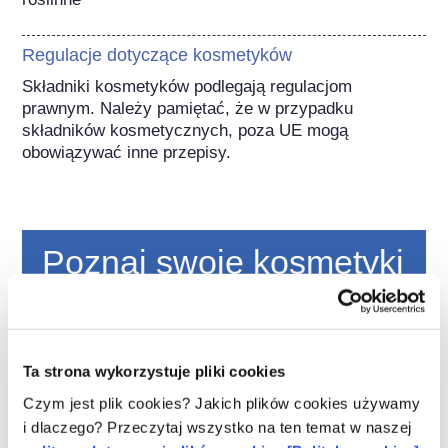
Regulacje dotyczące kosmetyków
Składniki kosmetyków podlegają regulacjom 
prawnym. Należy pamiętać, że w przypadku 
składników kosmetycznych, poza UE mogą 
obowiązywać inne przepisy.
Poznaj swoje kosmetyki
W jaki sposób zapewnia się
bezpieczeństwo kosmetyków w Europie?
Przepisy UE wymagają, aby produkty
Ta strona wykorzystuje pliki cookies
kosmetyczne i higieny osobistej sprzedawane
Czym jest plik cookies? Jakich plików cookies używamy
w Unii Europejskiej były bezpieczne. Firmy
i dlaczego? Przeczytaj wszystko na ten temat w naszej
oraz krajowe i europejskie organy regulacyjne
czytaj więcej