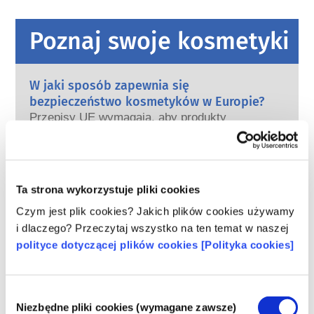
Poznaj swoje kosmetyki
W jaki sposób zapewnia się
bezpieczeństwo kosmetyków w Europie?
Przepisy UE wymagają, aby produkty
kosmetyczne i higieny osobistej sprzedawane
w Unii Europejskiej były bezpieczne. Firmy
oraz krajowe i europejskie organy regulacyjne
czytaj więcej
wspólnie ponoszą odpowiedzialność za
Co należy wiedzieć o substancjach
Ta strona wykorzystuje pliki cookies
bezpieczeństwo produktów kosmetycznych.
zaburzających gospodarkę hormonalną
Czym jest plik cookies? Jakich plików cookies używamy
(ED)?
i dlaczego? Przeczytaj wszystko na ten temat w naszej
Niektórym składnikom stosowanym w
polityce dotyczącej plików cookies [Polityka cookies]
kosmetykach przypisuje się, że są
„substancjami zaburzającymi gospodarkę
hormonalną”, ponieważ mogą naśladować
czytaj więcej
Wybór
niektóre właściwości naszych hormonów.
Czy kosmetyki są testowane na
Niezbędne pliki cookies (wymagane zawsze)
zgody
Tylko dlatego, że coś może naśladować