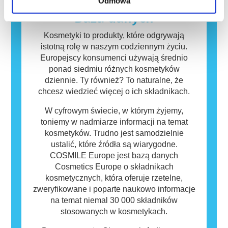
zagrożenia, w tym potencjalne zaburzenia
Kosmetyki i produkty do pielęgnacji ciała
Odmowa
funkcjonowania układu hormonalnego.
mogą zawierać składniki, które dla niektórych
Baza danych
osób mogą okazać się alergizujące. Nie
oznacza to jednak, że produkt nie jest
Kosmetyki to produkty, które odgrywają
bezpieczny dla innych.
istotną rolę w naszym codziennym życiu.
Europejscy konsumenci używają średnio
ponad siedmiu różnych kosmetyków
dziennie. Ty również? To naturalne, że
chcesz wiedzieć więcej o ich składnikach.
W cyfrowym świecie, w którym żyjemy,
toniemy w nadmiarze informacji na temat
kosmetyków. Trudno jest samodzielnie
ustalić, które źródła są wiarygodne.
COSMILE Europe jest bazą danych
Cosmetics Europe o składnikach
kosmetycznych, która oferuje rzetelne,
zweryfikowane i poparte naukowo informacje
na temat niemal 30 000 składników
stosowanych w kosmetykach.