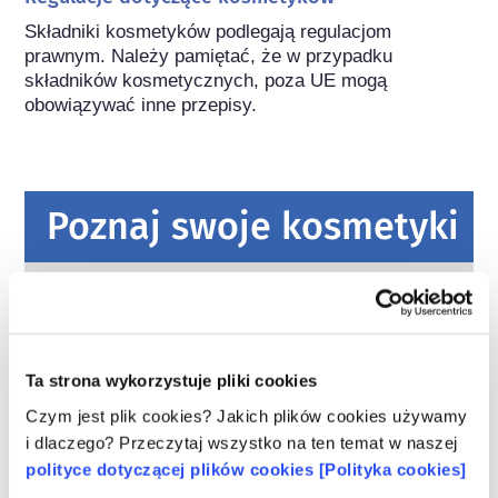
Składniki kosmetyków podlegają regulacjom 
prawnym. Należy pamiętać, że w przypadku 
składników kosmetycznych, poza UE mogą 
obowiązywać inne przepisy.
Poznaj swoje kosmetyki
W jaki sposób zapewnia się
bezpieczeństwo kosmetyków w Europie?
Przepisy UE wymagają, aby produkty
kosmetyczne i higieny osobistej sprzedawane
Ta strona wykorzystuje pliki cookies
w Unii Europejskiej były bezpieczne. Firmy
Czym jest plik cookies? Jakich plików cookies używamy
oraz krajowe i europejskie organy regulacyjne
czytaj więcej
i dlaczego? Przeczytaj wszystko na ten temat w naszej
wspólnie ponoszą odpowiedzialność za
Co należy wiedzieć o substancjach
bezpieczeństwo produktów kosmetycznych.
polityce dotyczącej plików cookies [Polityka cookies]
zaburzających gospodarkę hormonalną