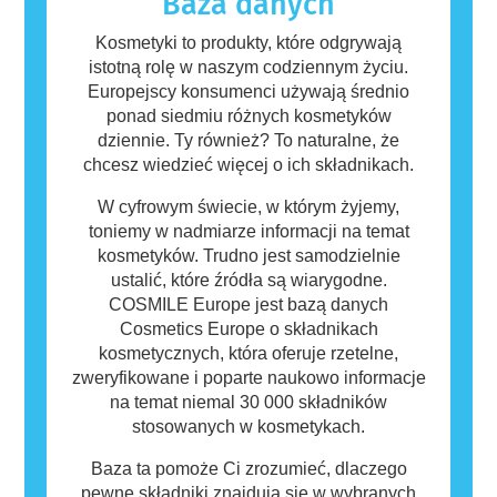
Baza danych
osób mogą okazać się alergizujące. Nie
oznacza to jednak, że produkt nie jest
Kosmetyki to produkty, które odgrywają
bezpieczny dla innych.
istotną rolę w naszym codziennym życiu.
Europejscy konsumenci używają średnio
ponad siedmiu różnych kosmetyków
dziennie. Ty również? To naturalne, że
chcesz wiedzieć więcej o ich składnikach.
W cyfrowym świecie, w którym żyjemy,
toniemy w nadmiarze informacji na temat
kosmetyków. Trudno jest samodzielnie
ustalić, które źródła są wiarygodne.
COSMILE Europe jest bazą danych
Cosmetics Europe o składnikach
kosmetycznych, która oferuje rzetelne,
zweryfikowane i poparte naukowo informacje
na temat niemal 30 000 składników
stosowanych w kosmetykach.
Baza ta pomoże Ci zrozumieć, dlaczego
pewne składniki znajdują się w wybranych