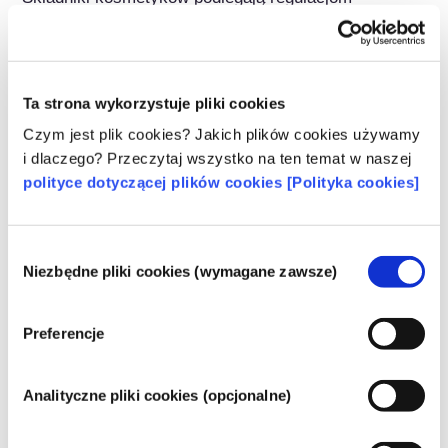
prawnym. Należy pamiętać, że w przypadku 
składników kosmetycznych, poza UE mogą 
obowiązywać inne przepisy.
Ta strona wykorzystuje pliki cookies
Czym jest plik cookies? Jakich plików cookies używamy
i dlaczego? Przeczytaj wszystko na ten temat w naszej
Poznaj swoje kosmetyki
polityce dotyczącej plików cookies [Polityka cookies]
W jaki sposób zapewnia się
Wybór
bezpieczeństwo kosmetyków w Europie?
Niezbędne pliki cookies (wymagane zawsze)
zgody
Przepisy UE wymagają, aby produkty
kosmetyczne i higieny osobistej sprzedawane
w Unii Europejskiej były bezpieczne. Firmy
Preferencje
oraz krajowe i europejskie organy regulacyjne
czytaj więcej
wspólnie ponoszą odpowiedzialność za
Co należy wiedzieć o substancjach
bezpieczeństwo produktów kosmetycznych.
Analityczne pliki cookies (opcjonalne)
zaburzających gospodarkę hormonalną
(ED)?