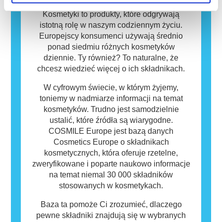
osób mogą okazać się alergizujące. Nie
oznacza to jednak, że produkt nie jest
Kosmetyki to produkty, które odgrywają
bezpieczny dla innych.
istotną rolę w naszym codziennym życiu.
Europejscy konsumenci używają średnio
ponad siedmiu różnych kosmetyków
dziennie. Ty również? To naturalne, że
chcesz wiedzieć więcej o ich składnikach.
W cyfrowym świecie, w którym żyjemy,
toniemy w nadmiarze informacji na temat
kosmetyków. Trudno jest samodzielnie
ustalić, które źródła są wiarygodne.
COSMILE Europe jest bazą danych
Cosmetics Europe o składnikach
kosmetycznych, która oferuje rzetelne,
zweryfikowane i poparte naukowo informacje
na temat niemal 30 000 składników
stosowanych w kosmetykach.
Baza ta pomoże Ci zrozumieć, dlaczego
pewne składniki znajdują się w wybranych