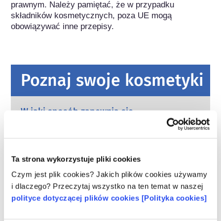
prawnym. Należy pamiętać, że w przypadku 
składników kosmetycznych, poza UE mogą 
obowiązywać inne przepisy.
Poznaj swoje kosmetyki
W jaki sposób zapewnia się
bezpieczeństwo kosmetyków w Europie?
Przepisy UE wymagają, aby produkty
kosmetyczne i higieny osobistej sprzedawane
w Unii Europejskiej były bezpieczne. Firmy
Ta strona wykorzystuje pliki cookies
oraz krajowe i europejskie organy regulacyjne
czytaj więcej
Czym jest plik cookies? Jakich plików cookies używamy
wspólnie ponoszą odpowiedzialność za
Co należy wiedzieć o substancjach
i dlaczego? Przeczytaj wszystko na ten temat w naszej
bezpieczeństwo produktów kosmetycznych.
zaburzających gospodarkę hormonalną
polityce dotyczącej plików cookies [Polityka cookies]
(ED)?
Niektórym składnikom stosowanym w