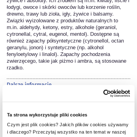
żywice i absoluty. Ich źródłem są m.in. kwiaty, liście i 
łodygi, owoce i skórki owoców lub korzenie roślin, 
drewno, trawy lub zioła, igły, żywice i balsamy. 
Związki wyizolowane z produktów naturalnych to 
m.in. aldehydy, ketony, estry, alkohole (geraniol, 
cytronellal, cytral, eugenol, mentol). Dostępne są 
również zapachy półsyntetyczne (cytronellol, octan 
geranylu, jonon) i syntetyczne (np. alkohol 
fenyloetylowy i linalol). Zapachy pochodzenia 
zwierzęcego, takie jak piżmo i ambra, są stosowane 
rzadko.
Dalsze informacje
W przypadku podejrzenia alergii kontaktowej 
substancja ta może zostać poddana badaniu 
dermatologicznemu w teście 
naskórkowym/płatkowym.
Ta strona wykorzystuje pliki cookies
Czym jest plik cookies? Jakich plików cookies używamy
Należy do następujących grup substancji
i dlaczego? Przeczytaj wszystko na ten temat w naszej