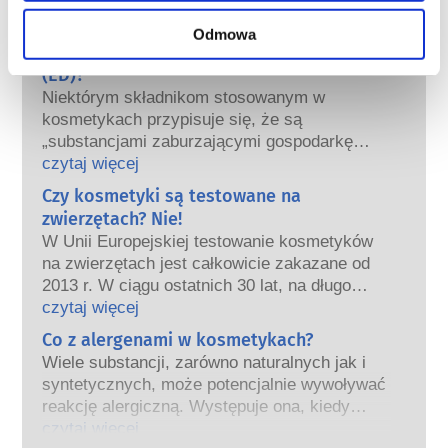
wspólnie ponoszą odpowiedzialność za
Co należy wiedzieć o substancjach
Odmowa
bezpieczeństwo produktów kosmetycznych.
zaburzających gospodarkę hormonalną
(ED)?
Niektórym składnikom stosowanym w
kosmetykach przypisuje się, że są
„substancjami zaburzającymi gospodarkę
hormonalną”, ponieważ mogą naśladować
czytaj więcej
niektóre właściwości naszych hormonów.
Czy kosmetyki są testowane na
Tylko dlatego, że coś może naśladować
zwierzętach? Nie!
hormon, nie oznacza to, że zakłóci
W Unii Europejskiej testowanie kosmetyków
prawidłowe funkcjonowanie układu
na zwierzętach jest całkowicie zakazane od
hormonalnego.
2013 r. W ciągu ostatnich 30 lat, na długo
Wiele substancji, w tym te naturalne,
przed wprowadzeniem zakazu, przemysł
czytaj więcej
naśladuje hormony. Bardzo niewiele
kosmetyczny inwestował w badania i rozwój,
Co z alergenami w kosmetykach?
substancji jednak, a są to głównie leki o
tak aby stworzyć pionierskie alternatywy dla
silnym działaniu, ma potwierdzone działanie
Wiele substancji, zarówno naturalnych jak i
testowania na zwierzętach w celu oceny
powodujące zaburzenia układu hormonalnego.
syntetycznych, może potencjalnie wywoływać
bezpieczeństwa składników i produktów
Rygorystyczne oceny bezpieczeństwa
reakcję alergiczną. Występuje ona, kiedy
kosmetycznych.
produktów przeprowadzane przez
układ odpornościowy danej osoby zareaguje
czytaj więcej