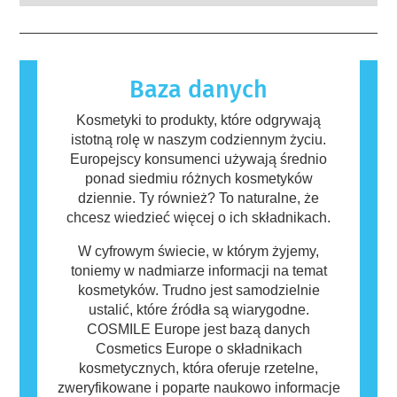
wykwalifikowanych ekspertów naukowych, do
na substancje, które dla większości ludzi są
których przeprowadzenia firmy są prawnie
nieszkodliwe. Substancja, która powoduje
zobowiązane, obejmują wszystkie potencjalne
reakcję alergiczną nazywana jest alergenem.
zagrożenia, w tym potencjalne zaburzenia
Kosmetyki i produkty do pielęgnacji ciała
funkcjonowania układu hormonalnego.
mogą zawierać składniki, które dla niektórych
Baza danych
osób mogą okazać się alergizujące. Nie
oznacza to jednak, że produkt nie jest
Kosmetyki to produkty, które odgrywają
bezpieczny dla innych.
istotną rolę w naszym codziennym życiu.
Europejscy konsumenci używają średnio
ponad siedmiu różnych kosmetyków
dziennie. Ty również? To naturalne, że
chcesz wiedzieć więcej o ich składnikach.
W cyfrowym świecie, w którym żyjemy,
toniemy w nadmiarze informacji na temat
kosmetyków. Trudno jest samodzielnie
ustalić, które źródła są wiarygodne.
COSMILE Europe jest bazą danych
Cosmetics Europe o składnikach
kosmetycznych, która oferuje rzetelne,
zweryfikowane i poparte naukowo informacje