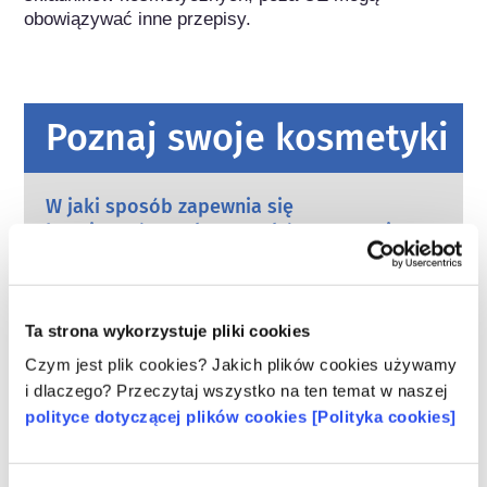
obowiązywać inne przepisy.
Poznaj swoje kosmetyki
W jaki sposób zapewnia się
bezpieczeństwo kosmetyków w Europie?
Przepisy UE wymagają, aby produkty
kosmetyczne i higieny osobistej sprzedawane
w Unii Europejskiej były bezpieczne. Firmy
oraz krajowe i europejskie organy regulacyjne
czytaj więcej
Ta strona wykorzystuje pliki cookies
wspólnie ponoszą odpowiedzialność za
Co należy wiedzieć o substancjach
Czym jest plik cookies? Jakich plików cookies używamy
bezpieczeństwo produktów kosmetycznych.
zaburzających gospodarkę hormonalną
i dlaczego? Przeczytaj wszystko na ten temat w naszej
(ED)?
polityce dotyczącej plików cookies [Polityka cookies]
Niektórym składnikom stosowanym w
kosmetykach przypisuje się, że są
„substancjami zaburzającymi gospodarkę