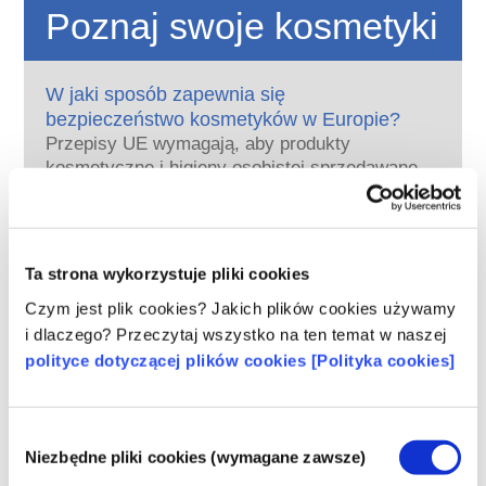
Poznaj swoje kosmetyki
W jaki sposób zapewnia się
bezpieczeństwo kosmetyków w Europie?
Przepisy UE wymagają, aby produkty
kosmetyczne i higieny osobistej sprzedawane
w Unii Europejskiej były bezpieczne. Firmy
oraz krajowe i europejskie organy regulacyjne
czytaj więcej
wspólnie ponoszą odpowiedzialność za
Co należy wiedzieć o substancjach
bezpieczeństwo produktów kosmetycznych.
zaburzających gospodarkę hormonalną
Ta strona wykorzystuje pliki cookies
(ED)?
Czym jest plik cookies? Jakich plików cookies używamy
Niektórym składnikom stosowanym w
i dlaczego? Przeczytaj wszystko na ten temat w naszej
kosmetykach przypisuje się, że są
polityce dotyczącej plików cookies [Polityka cookies]
„substancjami zaburzającymi gospodarkę
hormonalną”, ponieważ mogą naśladować
czytaj więcej
niektóre właściwości naszych hormonów.
Czy kosmetyki są testowane na
Wybór
Tylko dlatego, że coś może naśladować
zwierzętach? Nie!
Niezbędne pliki cookies (wymagane zawsze)
zgody
hormon, nie oznacza to, że zakłóci
W Unii Europejskiej testowanie kosmetyków