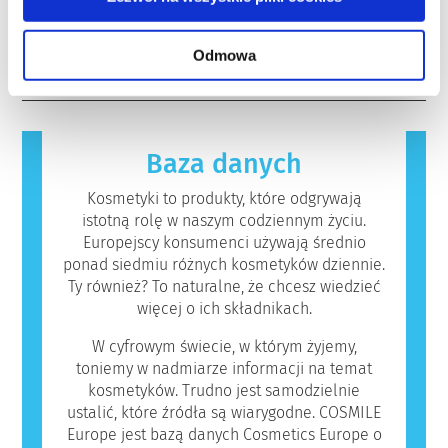
bezpieczeństwa składników i produktów
hormonalnego.
reakcję alergiczną. Występuje ona, kiedy
kosmetycznych.
Rygorystyczne oceny bezpieczeństwa
układ odpornościowy danej osoby zareaguje
czytaj więcej
Odmowa
produktów przeprowadzane przez
na substancje, które dla większości ludzi są
wykwalifikowanych ekspertów naukowych, do
nieszkodliwe. Substancja, która powoduje
których przeprowadzenia firmy są prawnie
reakcję alergiczną nazywana jest alergenem.
zobowiązane, obejmują wszystkie
Kosmetyki i produkty do pielęgnacji ciała
potencjalne zagrożenia, w tym potencjalne
mogą zawierać składniki, które dla niektórych
Baza danych
zaburzenia funkcjonowania układu
osób mogą okazać się alergizujące. Nie
hormonalnego.
oznacza to jednak, że produkt nie jest
Kosmetyki to produkty, które odgrywają
bezpieczny dla innych.
istotną rolę w naszym codziennym życiu.
Europejscy konsumenci używają średnio
ponad siedmiu różnych kosmetyków dziennie.
Ty również? To naturalne, że chcesz wiedzieć
więcej o ich składnikach.
W cyfrowym świecie, w którym żyjemy,
toniemy w nadmiarze informacji na temat
kosmetyków. Trudno jest samodzielnie
ustalić, które źródła są wiarygodne. COSMILE
Europe jest bazą danych Cosmetics Europe o