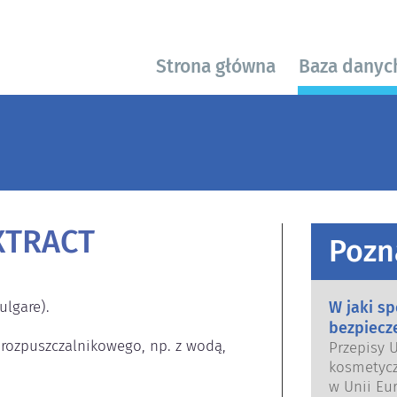
Strona główna
Baza danyc
XTRACT
Pozn
lgare).

W jaki s
bezpiecz
 rozpuszczalnikowego, np. z wodą, 
Przepisy 
kosmetycz
w Unii Eur