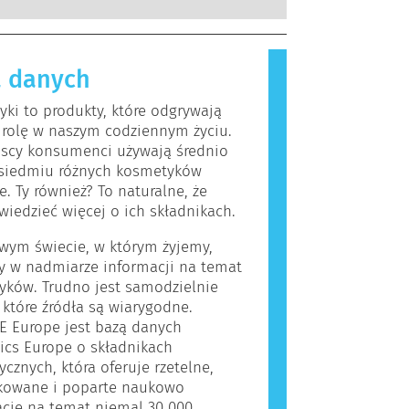
kowanych ekspertów naukowych, do
, które dla większości ludzi są
rzeprowadzenia firmy są prawnie
iwe. Substancja, która powoduje
ne, obejmują wszystkie potencjalne
lergiczną nazywana jest alergenem.
a, w tym potencjalne zaburzenia
 danych
i produkty do pielęgnacji ciała
owania układu hormonalnego.
rać składniki, które dla niektórych
ki to produkty, które odgrywają
 okazać się alergizujące. Nie
 rolę w naszym codziennym życiu.
 jednak, że produkt nie jest
jscy konsumenci używają średnio
y dla innych.
siedmiu różnych kosmetyków
e. Ty również? To naturalne, że
wiedzieć więcej o ich składnikach.
wym świecie, w którym żyjemy,
y w nadmiarze informacji na temat
yków. Trudno jest samodzielnie
, które źródła są wiarygodne.
E Europe jest bazą danych
ics Europe o składnikach
cznych, która oferuje rzetelne,
ikowane i poparte naukowo
cje na temat niemal 30 000