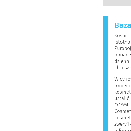
wykwalifi
substancje
których p
nieszkodl
zobowiąza
reakcję a
zagrożeni
Baza
Kosmetyki 
funkcjon
mogą zawie
Kosmety
osób mogą
istotną
oznacza to
Europe
bezpieczn
ponad 
dzienni
chcesz 
W cyfro
toniem
kosmet
ustalić
COSMIL
Cosmet
kosmety
zweryf
informa