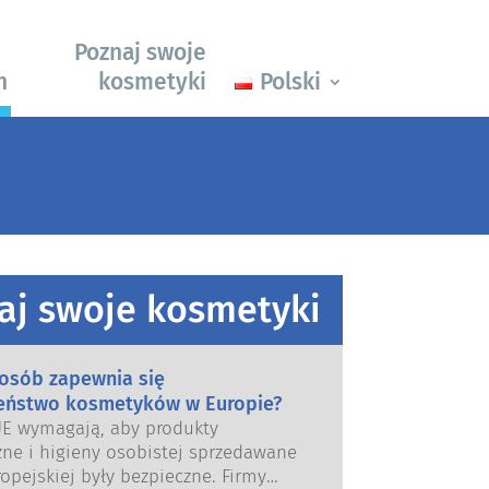
Poznaj swoje
h
kosmetyki
Polski
aj swoje kosmetyki
posób zapewnia się
eństwo kosmetyków w Europie?
UE wymagają, aby produkty
ne i higieny osobistej sprzedawane
opejskiej były bezpieczne. Firmy