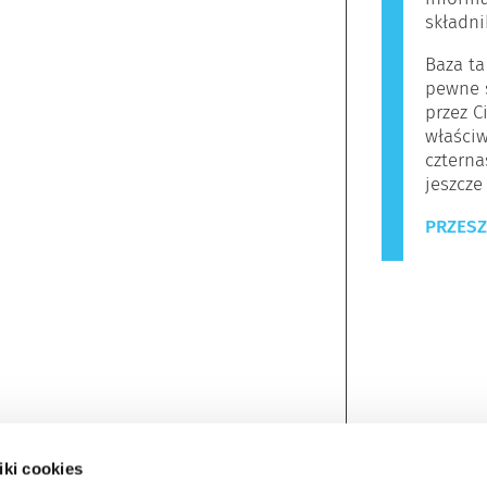
składn
Baza ta
pewne s
przez C
właściw
czterna
jeszcze
PRZESZ
iki cookies