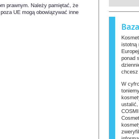
których p
substancje
om prawnym. Należy pamiętać, że 
zobowiąza
nieszkodl
 poza UE mogą obowiązywać inne 
zagrożeni
reakcję a
Baza
funkcjono
Kosmetyki 
zawierać s
Kosmety
mogą okaz
istotną
jednak, że
Europe
innych.
ponad 
dzienni
chcesz 
W cyfr
toniemy
kosmety
ustalić
COSMIL
Cosmet
kosmety
zweryfi
informa