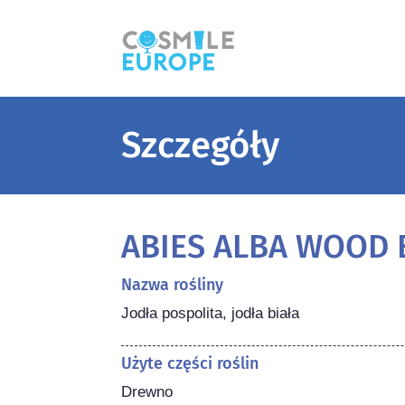
Szczegóły
ABIES ALBA WOOD 
Nazwa rośliny
Jodła pospolita, jodła biała
Użyte części roślin
Drewno