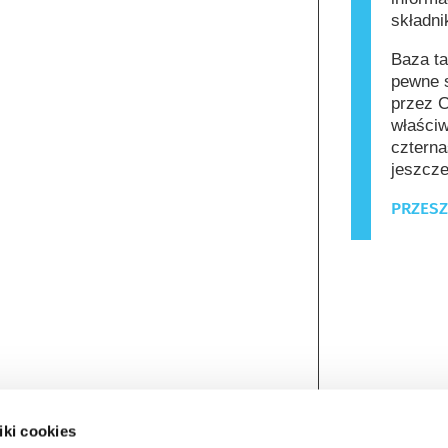
składn
Baza ta
pewne s
przez C
właściw
czterna
jeszcze
PRZESZ
iki cookies