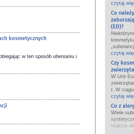
oraz krajo
czytaj wię
wspólnie 
Co należ
bezpiecze
zaburzaj
(ED)?
Niektóry
tach kosmetycznych
kosmetyka
„substanc
hormonaln
czytaj wię
iegając w ten sposób utlenianiu i 
niektóre 
Czy kosm
Tylko dla
zwierzęta
hormon, n
W Unii Eu
funkcjono
zwierzęta
Wiele subs
r. W ciągu
hormony. B
wprowadz
czytaj wię
są to głów
kosmetycz
cji
Co z ale
potwierdz
tak aby st
układu ho
Wiele subs
testowani
Rygorysty
syntetycz
bezpiecze
produktów
reakcję al
kosmetyc
wykwalifi
odpornośc
czytaj wię