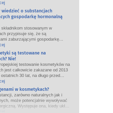
we i europejskie organy regulacyjne
cej
ponoszą odpowiedzialność za
y wiedzieć o substancjach
ństwo produktów kosmetycznych.
ących gospodarkę hormonalną
m składnikom stosowanym w
ch przypisuje się, że są
jami zaburzającymi gospodarkę
ą”, ponieważ mogą naśladować
cej
właściwości naszych hormonów.
etyki są testowane na
tego, że coś może naśladować
ch? Nie!
ie oznacza to, że zakłóci prawidłowe
ropejskiej testowanie kosmetyków na
wanie układu hormonalnego.
ch jest całkowicie zakazane od 2013
tancji, w tym te naturalne, naśladuje
 ostatnich 30 lat, na długo przed
ardzo niewiele substancji jednak, a
eniem zakazu, przemysł
cej
nie leki o silnym działaniu, ma
ny inwestował w badania i rozwój,
rgenami w kosmetykach?
one działanie powodujące zaburzenia
worzyć pionierskie alternatywy dla
rmonalnego.
tancji, zarówno naturalnych jak i
a na zwierzętach w celu oceny
czne oceny bezpieczeństwa
nych, może potencjalnie wywoływać
ństwa składników i produktów
 przeprowadzane przez
ergiczną. Występuje ona, kiedy układ
znych.
kowanych ekspertów naukowych, do
iowy danej osoby zareaguje na
cej