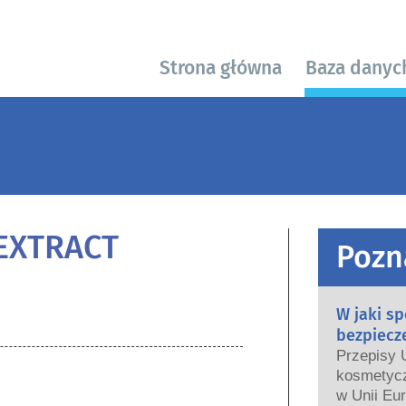
Strona główna
Baza danyc
EXTRACT
Pozn
W jaki s
bezpiecz
Przepisy 
kosmetycz
w Unii Eur