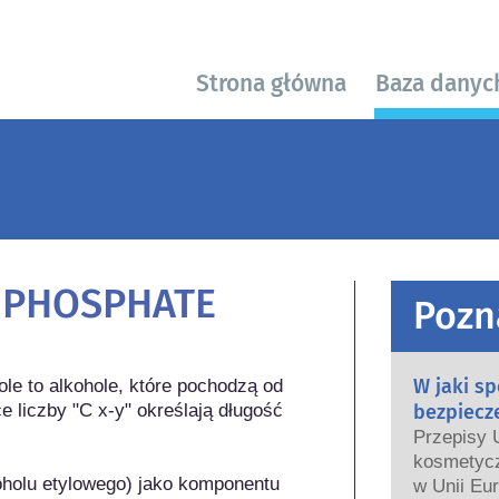
Strona główna
Baza danyc
L PHOSPHATE
Pozn
W jaki s
ole to alkohole, które pochodzą od 
liczby "C x-y" określają długość 
bezpiecz
Przepisy 
kosmetycz
koholu etylowego) jako komponentu 
w Unii Eur