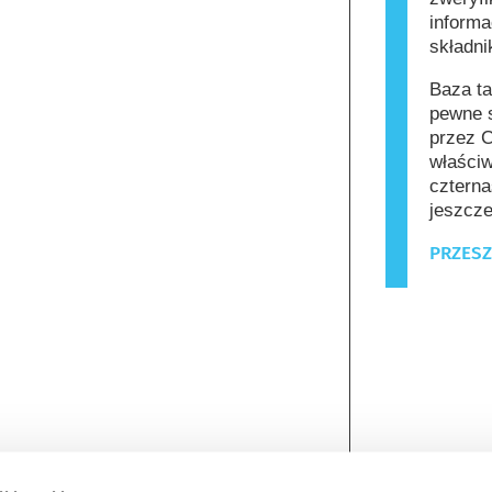
informa
składn
Baza ta
pewne s
przez C
właściw
czterna
jeszcze
PRZESZ