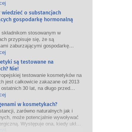
we i europejskie organy regulacyjne
cej
ponoszą odpowiedzialność za
y wiedzieć o substancjach
ństwo produktów kosmetycznych.
ących gospodarkę hormonalną
m składnikom stosowanym w
ch przypisuje się, że są
jami zaburzającymi gospodarkę
ą”, ponieważ mogą naśladować
cej
właściwości naszych hormonów.
etyki są testowane na
tego, że coś może naśladować
ch? Nie!
ie oznacza to, że zakłóci prawidłowe
ropejskiej testowanie kosmetyków na
wanie układu hormonalnego.
ch jest całkowicie zakazane od 2013
tancji, w tym te naturalne, naśladuje
 ostatnich 30 lat, na długo przed
ardzo niewiele substancji jednak, a
eniem zakazu, przemysł
cej
nie leki o silnym działaniu, ma
ny inwestował w badania i rozwój,
rgenami w kosmetykach?
one działanie powodujące zaburzenia
worzyć pionierskie alternatywy dla
rmonalnego.
tancji, zarówno naturalnych jak i
a na zwierzętach w celu oceny
czne oceny bezpieczeństwa
nych, może potencjalnie wywoływać
ństwa składników i produktów
 przeprowadzane przez
ergiczną. Występuje ona, kiedy układ
znych.
kowanych ekspertów naukowych, do
iowy danej osoby zareaguje na
cej