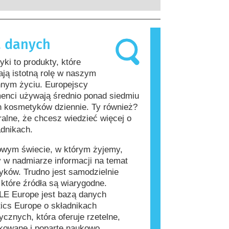
rzeprowadzenia firmy są prawnie
, które dla większości ludzi są
ne, obejmują wszystkie potencjalne
iwe. Substancja, która powoduje
a, w tym potencjalne zaburzenia
lergiczną nazywana jest alergenem.
 danych
wania układu hormonalnego.
i produkty do pielęgnacji ciała mogą
kładniki, które dla niektórych osób
ki to produkty, które
ać się alergizujące. Nie oznacza to
ją istotną rolę w naszym
 produkt nie jest bezpieczny dla
nnym życiu. Europejscy
enci używają średnio ponad siedmiu
 kosmetyków dziennie. Ty również?
ralne, że chcesz wiedzieć więcej o
adnikach.
owym świecie, w którym żyjemy,
 w nadmiarze informacji na temat
ków. Trudno jest samodzielnie
, które źródła są wiarygodne.
E Europe jest bazą danych
ics Europe o składnikach
cznych, która oferuje rzetelne,
kowane i poparte naukowo