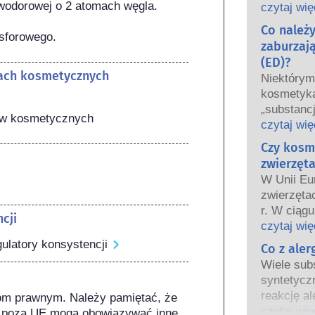
wodorowej o 2 atomach węgla.

oraz krajo
czytaj wię
wspólnie 
Co należ
osforowego.
bezpiecze
zaburzaj
(ED)?
tach kosmetycznych
Niektóry
kosmetyka
„substanc
tów kosmetycznych
hormonaln
czytaj wię
niektóre 
Czy kosm
Tylko dla
zwierzęta
hormon, n
W Unii Eu
funkcjono
zwierzęta
Wiele subs
r. W ciągu
cji
hormony. B
wprowadz
czytaj wię
są to głów
kosmetycz
gulatory konsystencji
Co z ale
potwierdz
tak aby st
układu ho
Wiele subs
testowani
Rygorysty
syntetycz
bezpiecze
produktów
reakcję al
om prawnym. Należy pamiętać, że 
kosmetyc
wykwalifi
odpornośc
czytaj wię
 poza UE mogą obowiązywać inne 