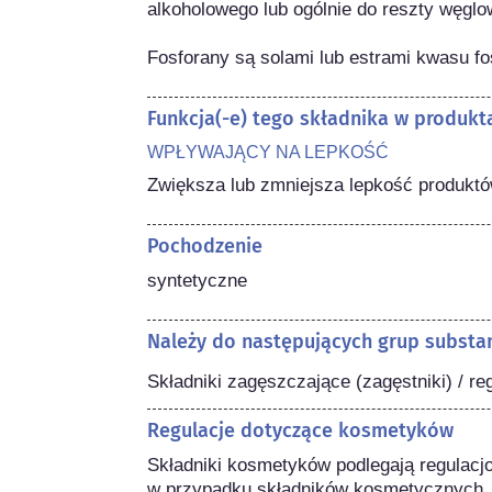
alkoholowego lub ogólnie do reszty węglo
Fosforany są solami lub estrami kwasu f
Funkcja(-e) tego składnika w produk
WPŁYWAJĄCY NA LEPKOŚĆ
Zwiększa lub zmniejsza lepkość produk
Pochodzenie
syntetyczne
Należy do następujących grup substan
Składniki zagęszczające (zagęstniki) / re
Regulacje dotyczące kosmetyków
Składniki kosmetyków podlegają regulacj
w przypadku składników kosmetycznych,