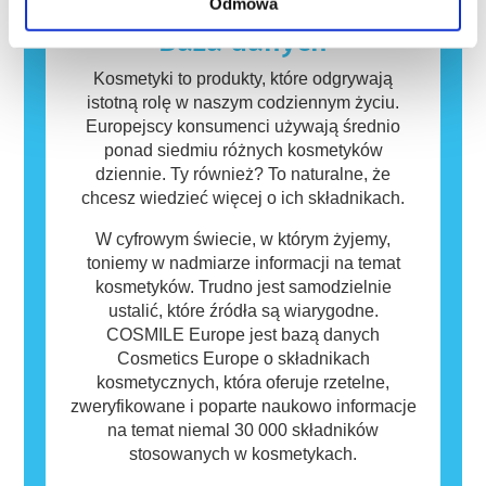
Odmowa
zagrożenia, w tym potencjalne zaburzenia
Kosmetyki i produkty do pielęgnacji ciała
funkcjonowania układu hormonalnego.
mogą zawierać składniki, które dla niektórych
Baza danych
osób mogą okazać się alergizujące. Nie
oznacza to jednak, że produkt nie jest
Kosmetyki to produkty, które odgrywają
bezpieczny dla innych.
istotną rolę w naszym codziennym życiu.
Europejscy konsumenci używają średnio
ponad siedmiu różnych kosmetyków
dziennie. Ty również? To naturalne, że
chcesz wiedzieć więcej o ich składnikach.
W cyfrowym świecie, w którym żyjemy,
toniemy w nadmiarze informacji na temat
kosmetyków. Trudno jest samodzielnie
ustalić, które źródła są wiarygodne.
COSMILE Europe jest bazą danych
Cosmetics Europe o składnikach
kosmetycznych, która oferuje rzetelne,
zweryfikowane i poparte naukowo informacje
na temat niemal 30 000 składników
stosowanych w kosmetykach.