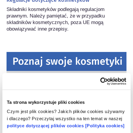
Składniki kosmetyków podlegają regulacjom 
prawnym. Należy pamiętać, że w przypadku 
składników kosmetycznych, poza UE mogą 
obowiązywać inne przepisy.
Poznaj swoje kosmetyki
W jaki sposób zapewnia się
bezpieczeństwo kosmetyków w Europie?
Przepisy UE wymagają, aby produkty
kosmetyczne i higieny osobistej sprzedawane
Ta strona wykorzystuje pliki cookies
w Unii Europejskiej były bezpieczne. Firmy
Czym jest plik cookies? Jakich plików cookies używamy
oraz krajowe i europejskie organy regulacyjne
czytaj więcej
i dlaczego? Przeczytaj wszystko na ten temat w naszej
wspólnie ponoszą odpowiedzialność za
Co należy wiedzieć o substancjach
polityce dotyczącej plików cookies [Polityka cookies]
bezpieczeństwo produktów kosmetycznych.
zaburzających gospodarkę hormonalną