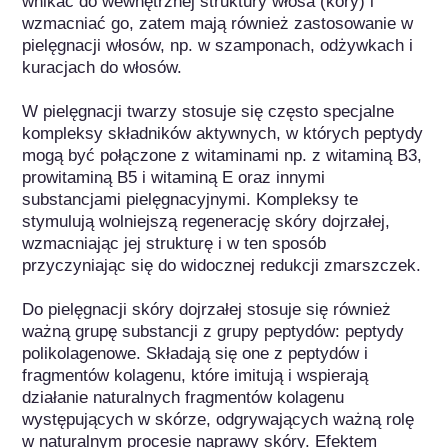
wnikać do wewnętrznej struktury włosa (kory) i 
wzmacniać go, zatem mają również zastosowanie w 
pielęgnacji włosów, np. w szamponach, odżywkach i 
kuracjach do włosów. 

W pielęgnacji twarzy stosuje się często specjalne 
kompleksy składników aktywnych, w których peptydy 
mogą być połączone z witaminami np. z witaminą B3, 
prowitaminą B5 i witaminą E oraz innymi 
substancjami pielęgnacyjnymi. Kompleksy te 
stymulują wolniejszą regenerację skóry dojrzałej, 
wzmacniając jej strukturę i w ten sposób 
przyczyniając się do widocznej redukcji zmarszczek.

Do pielęgnacji skóry dojrzałej stosuje się również 
ważną grupę substancji z grupy peptydów: peptydy 
polikolagenowe. Składają się one z peptydów i 
fragmentów kolagenu, które imitują i wspierają 
działanie naturalnych fragmentów kolagenu 
występujących w skórze, odgrywających ważną rolę 
w naturalnym procesie naprawy skóry. Efektem 