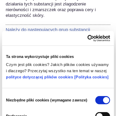
działania tych substancji jest złagodzenie 
nierówności i zmarszczek oraz poprawa cery i 
elastyczność skóry.
Należy do następujących grup substancji
Składniki do pielęgnacji skóry
Regulacje dotyczące kosmetyków
Ta strona wykorzystuje pliki cookies
Składniki kosmetyków podlegają regulacjom 
prawnym. Należy pamiętać, że w przypadku 
Czym jest plik cookies? Jakich plików cookies używamy
składników kosmetycznych, poza UE mogą 
i dlaczego? Przeczytaj wszystko na ten temat w naszej
obowiązywać inne przepisy.
polityce dotyczącej plików cookies [Polityka cookies]
Wybór
Niezbędne pliki cookies (wymagane zawsze)
zgody
Poznaj swoje kosmetyki