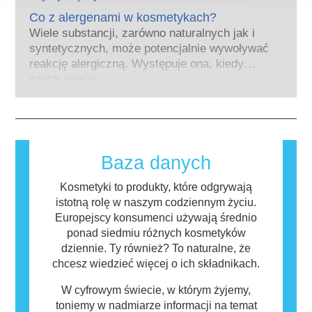
naśladuje hormony. Bardzo niewiele
kosmetyczny inwestował w badania i rozwój,
substancji jednak, a są to głównie leki o
Co z alergenami w kosmetykach?
tak aby stworzyć pionierskie alternatywy dla
silnym działaniu, ma potwierdzone działanie
Wiele substancji, zarówno naturalnych jak i
testowania na zwierzętach w celu oceny
powodujące zaburzenia układu hormonalnego.
syntetycznych, może potencjalnie wywoływać
bezpieczeństwa składników i produktów
Rygorystyczne oceny bezpieczeństwa
reakcję alergiczną. Występuje ona, kiedy
kosmetycznych.
produktów przeprowadzane przez
układ odpornościowy danej osoby zareaguje
czytaj więcej
wykwalifikowanych ekspertów naukowych, do
na substancje, które dla większości ludzi są
których przeprowadzenia firmy są prawnie
nieszkodliwe. Substancja, która powoduje
zobowiązane, obejmują wszystkie potencjalne
reakcję alergiczną nazywana jest alergenem.
zagrożenia, w tym potencjalne zaburzenia
Kosmetyki i produkty do pielęgnacji ciała
funkcjonowania układu hormonalnego.
mogą zawierać składniki, które dla niektórych
Baza danych
osób mogą okazać się alergizujące. Nie
oznacza to jednak, że produkt nie jest
Kosmetyki to produkty, które odgrywają
bezpieczny dla innych.
istotną rolę w naszym codziennym życiu.
Europejscy konsumenci używają średnio
ponad siedmiu różnych kosmetyków
dziennie. Ty również? To naturalne, że
chcesz wiedzieć więcej o ich składnikach.
W cyfrowym świecie, w którym żyjemy,
toniemy w nadmiarze informacji na temat