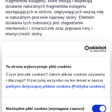
fragmentów kolagenu, które imitują i wspierają 
działanie naturalnych fragmentów kolagenu 
występujących w skórze, odgrywających ważną rolę 
w naturalnym procesie naprawy skóry. Efektem 
działania tych substancji jest złagodzenie 
nierówności i zmarszczek oraz poprawa cery i 
elastyczność skóry.
Należy do następujących grup substancji
Składniki pielęgnujące włosy / Środki
kondycjonujące
Ta strona wykorzystuje pliki cookies
Regulacje dotyczące kosmetyków
Czym jest plik cookies? Jakich plików cookies używamy
i dlaczego? Przeczytaj wszystko na ten temat w naszej
Składniki kosmetyków podlegają regulacjom 
prawnym. Należy pamiętać, że w przypadku 
polityce dotyczącej plików cookies [Polityka cookies]
składników kosmetycznych, poza UE mogą 
obowiązywać inne przepisy.
Wybór
Niezbędne pliki cookies (wymagane zawsze)
zgody