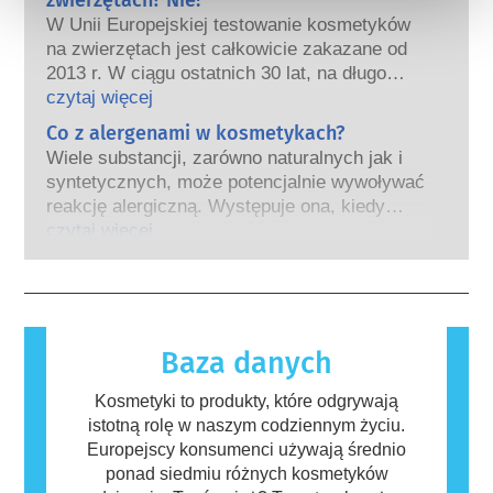
hormon, nie oznacza to, że zakłóci
W Unii Europejskiej testowanie kosmetyków
prawidłowe funkcjonowanie układu
na zwierzętach jest całkowicie zakazane od
hormonalnego.
2013 r. W ciągu ostatnich 30 lat, na długo
Wiele substancji, w tym te naturalne,
przed wprowadzeniem zakazu, przemysł
czytaj więcej
naśladuje hormony. Bardzo niewiele
kosmetyczny inwestował w badania i rozwój,
Co z alergenami w kosmetykach?
substancji jednak, a są to głównie leki o
tak aby stworzyć pionierskie alternatywy dla
silnym działaniu, ma potwierdzone działanie
Wiele substancji, zarówno naturalnych jak i
testowania na zwierzętach w celu oceny
powodujące zaburzenia układu hormonalnego.
syntetycznych, może potencjalnie wywoływać
bezpieczeństwa składników i produktów
Rygorystyczne oceny bezpieczeństwa
reakcję alergiczną. Występuje ona, kiedy
kosmetycznych.
produktów przeprowadzane przez
układ odpornościowy danej osoby zareaguje
czytaj więcej
wykwalifikowanych ekspertów naukowych, do
na substancje, które dla większości ludzi są
których przeprowadzenia firmy są prawnie
nieszkodliwe. Substancja, która powoduje
zobowiązane, obejmują wszystkie potencjalne
reakcję alergiczną nazywana jest alergenem.
zagrożenia, w tym potencjalne zaburzenia
Kosmetyki i produkty do pielęgnacji ciała
funkcjonowania układu hormonalnego.
mogą zawierać składniki, które dla niektórych
Baza danych
osób mogą okazać się alergizujące. Nie
oznacza to jednak, że produkt nie jest
Kosmetyki to produkty, które odgrywają
bezpieczny dla innych.
istotną rolę w naszym codziennym życiu.
Europejscy konsumenci używają średnio
ponad siedmiu różnych kosmetyków