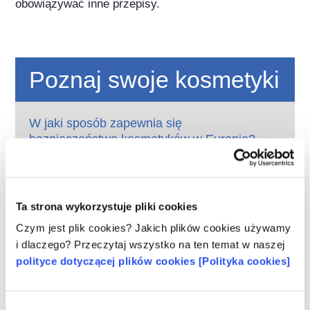
obowiązywać inne przepisy.
Poznaj swoje kosmetyki
W jaki sposób zapewnia się
bezpieczeństwo kosmetyków w Europie?
Przepisy UE wymagają, aby produkty
kosmetyczne i higieny osobistej sprzedawane
w Unii Europejskiej były bezpieczne. Firmy
oraz krajowe i europejskie organy regulacyjne
czytaj więcej
Ta strona wykorzystuje pliki cookies
wspólnie ponoszą odpowiedzialność za
Co należy wiedzieć o substancjach
Czym jest plik cookies? Jakich plików cookies używamy
bezpieczeństwo produktów kosmetycznych.
zaburzających gospodarkę hormonalną
i dlaczego? Przeczytaj wszystko na ten temat w naszej
(ED)?
polityce dotyczącej plików cookies [Polityka cookies]
Niektórym składnikom stosowanym w
kosmetykach przypisuje się, że są
„substancjami zaburzającymi gospodarkę
Wybór