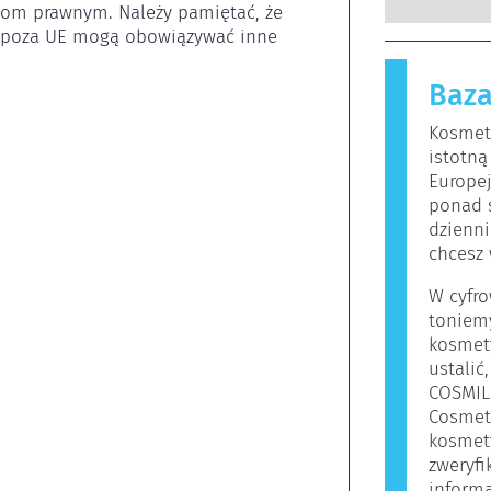
jom prawnym. Należy pamiętać, że 
wykwalifi
substancje
 poza UE mogą obowiązywać inne 
których p
nieszkodl
zobowiąza
reakcję a
zagrożeni
Baza
Kosmetyki 
funkcjon
mogą zawie
Kosmety
osób mogą
istotną
oznacza to
Europe
bezpieczn
ponad 
dzienni
chcesz 
W cyfro
toniem
kosmet
ustalić
COSMIL
Cosmet
kosmety
zweryf
informa