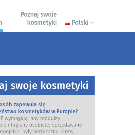
Poznaj swoje
h
kosmetyki
Polski
aj swoje kosmetyki
posób zapewnia się
eństwo kosmetyków w Europie?
UE wymagają, aby produkty
ne i higieny osobistej sprzedawane
opejskiej były bezpieczne. Firmy