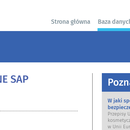
Strona główna
Baza danyc
NE SAP
Pozn
W jaki s
bezpiecz
Przepisy 
kosmetycz
w Unii Eur