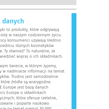
kowanych ekspertów naukowych, do
, które dla większości ludzi są
rzeprowadzenia firmy są prawnie
iwe. Substancja, która powoduje
ne, obejmują wszystkie potencjalne
lergiczną nazywana jest alergenem.
a, w tym potencjalne zaburzenia
 danych
i produkty do pielęgnacji ciała
owania układu hormonalnego.
rać składniki, które dla niektórych
ki to produkty, które odgrywają
 okazać się alergizujące. Nie
 rolę w naszym codziennym życiu.
 jednak, że produkt nie jest
jscy konsumenci używają średnio
y dla innych.
siedmiu różnych kosmetyków
e. Ty również? To naturalne, że
wiedzieć więcej o ich składnikach.
wym świecie, w którym żyjemy,
y w nadmiarze informacji na temat
yków. Trudno jest samodzielnie
, które źródła są wiarygodne.
E Europe jest bazą danych
ics Europe o składnikach
cznych, która oferuje rzetelne,
ikowane i poparte naukowo
cje na temat niemal 30 000