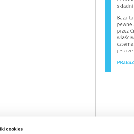
składn
Baza ta
pewne s
przez C
właściw
czterna
jeszcze
PRZESZ
iki cookies