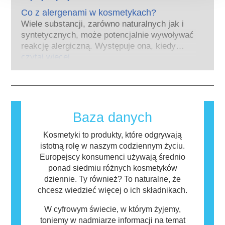
naśladuje hormony. Bardzo niewiele
kosmetyczny inwestował w badania i rozwój,
substancji jednak, a są to głównie leki o
Co z alergenami w kosmetykach?
tak aby stworzyć pionierskie alternatywy dla
silnym działaniu, ma potwierdzone działanie
Wiele substancji, zarówno naturalnych jak i
testowania na zwierzętach w celu oceny
powodujące zaburzenia układu hormonalnego.
syntetycznych, może potencjalnie wywoływać
bezpieczeństwa składników i produktów
Rygorystyczne oceny bezpieczeństwa
reakcję alergiczną. Występuje ona, kiedy
kosmetycznych.
produktów przeprowadzane przez
układ odpornościowy danej osoby zareaguje
czytaj więcej
wykwalifikowanych ekspertów naukowych, do
na substancje, które dla większości ludzi są
których przeprowadzenia firmy są prawnie
nieszkodliwe. Substancja, która powoduje
zobowiązane, obejmują wszystkie potencjalne
reakcję alergiczną nazywana jest alergenem.
zagrożenia, w tym potencjalne zaburzenia
Kosmetyki i produkty do pielęgnacji ciała
funkcjonowania układu hormonalnego.
mogą zawierać składniki, które dla niektórych
Baza danych
osób mogą okazać się alergizujące. Nie
oznacza to jednak, że produkt nie jest
Kosmetyki to produkty, które odgrywają
bezpieczny dla innych.
istotną rolę w naszym codziennym życiu.
Europejscy konsumenci używają średnio
ponad siedmiu różnych kosmetyków
dziennie. Ty również? To naturalne, że
chcesz wiedzieć więcej o ich składnikach.
W cyfrowym świecie, w którym żyjemy,
toniemy w nadmiarze informacji na temat