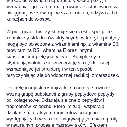
wnikać do wewnętrznej struktury włosa (kory) i 
wzmacniać go, zatem mają również zastosowanie w 
pielęgnacji włosów, np. w szamponach, odżywkach i 
kuracjach do włosów. 

W pielęgnacji twarzy stosuje się często specjalne 
kompleksy składników aktywnych, w których peptydy 
mogą być połączone z witaminami np. z witaminą B3, 
prowitaminą B5 i witaminą E oraz innymi 
substancjami pielęgnacyjnymi. Kompleksy te 
stymulują wolniejszą regenerację skóry dojrzałej, 
wzmacniając jej strukturę i w ten sposób 
przyczyniając się do widocznej redukcji zmarszczek.

Do pielęgnacji skóry dojrzałej stosuje się również 
ważną grupę substancji z grupy peptydów: peptydy 
polikolagenowe. Składają się one z peptydów i 
fragmentów kolagenu, które imitują i wspierają 
działanie naturalnych fragmentów kolagenu 
występujących w skórze, odgrywających ważną rolę 
w naturalnym procesie naprawy skóry. Efektem 