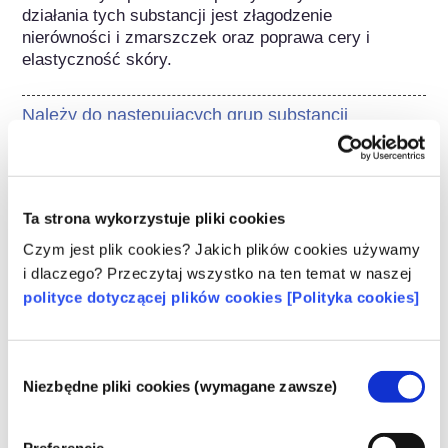
działania tych substancji jest złagodzenie 
nierówności i zmarszczek oraz poprawa cery i 
elastyczność skóry.
Należy do następujących grup substancji
Składniki do pielęgnacji skóry
Regulacje dotyczące kosmetyków
Ta strona wykorzystuje pliki cookies
Składniki kosmetyków podlegają regulacjom 
prawnym. Należy pamiętać, że w przypadku 
Czym jest plik cookies? Jakich plików cookies używamy
składników kosmetycznych, poza UE mogą 
i dlaczego? Przeczytaj wszystko na ten temat w naszej
obowiązywać inne przepisy.
polityce dotyczącej plików cookies [Polityka cookies]
Wybór
Niezbędne pliki cookies (wymagane zawsze)
zgody
Poznaj swoje kosmetyki