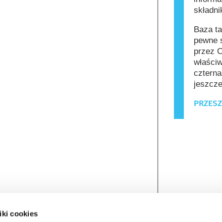
składn
Baza ta
pewne s
przez C
właściw
czterna
jeszcze
PRZESZ
iki cookies