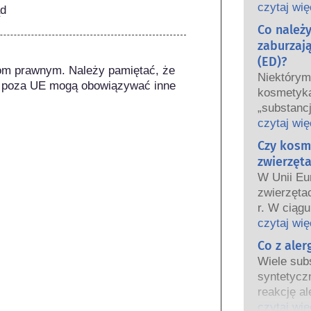
oraz krajo
czytaj wię
ąd
wspólnie 
Co należ
bezpiecze
zaburzaj
(ED)?
om prawnym. Należy pamiętać, że 
Niektóry
 poza UE mogą obowiązywać inne 
kosmetyka
„substanc
hormonaln
czytaj wię
niektóre 
Czy kosm
Tylko dla
zwierzęta
hormon, n
W Unii Eu
funkcjono
zwierzęta
Wiele subs
r. W ciągu
hormony. B
wprowadz
czytaj wię
są to głów
kosmetycz
Co z ale
potwierdz
tak aby st
układu ho
Wiele subs
testowani
Rygorysty
syntetycz
bezpiecze
produktów
reakcję al
kosmetyc
wykwalifi
odpornośc
czytaj wię