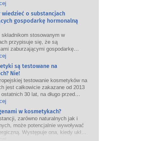
we i europejskie organy regulacyjne
cej
ponoszą odpowiedzialność za
y wiedzieć o substancjach
ństwo produktów kosmetycznych.
ących gospodarkę hormonalną
m składnikom stosowanym w
ch przypisuje się, że są
jami zaburzającymi gospodarkę
ą”, ponieważ mogą naśladować
cej
właściwości naszych hormonów.
etyki są testowane na
tego, że coś może naśladować
ch? Nie!
ie oznacza to, że zakłóci prawidłowe
ropejskiej testowanie kosmetyków na
wanie układu hormonalnego.
ch jest całkowicie zakazane od 2013
tancji, w tym te naturalne, naśladuje
 ostatnich 30 lat, na długo przed
ardzo niewiele substancji jednak, a
eniem zakazu, przemysł
cej
nie leki o silnym działaniu, ma
ny inwestował w badania i rozwój,
rgenami w kosmetykach?
one działanie powodujące zaburzenia
worzyć pionierskie alternatywy dla
rmonalnego.
tancji, zarówno naturalnych jak i
a na zwierzętach w celu oceny
czne oceny bezpieczeństwa
nych, może potencjalnie wywoływać
ństwa składników i produktów
 przeprowadzane przez
ergiczną. Występuje ona, kiedy układ
znych.
kowanych ekspertów naukowych, do
iowy danej osoby zareaguje na
cej