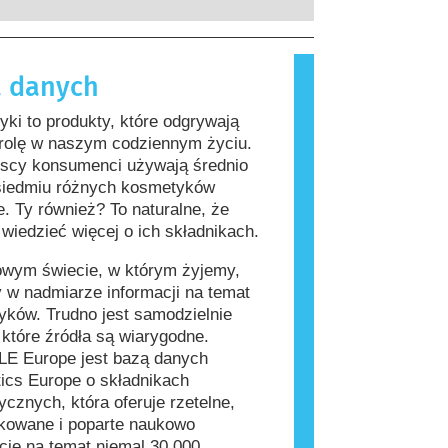
rzeprowadzenia firmy są prawnie
, które dla większości ludzi są
ne, obejmują wszystkie potencjalne
iwe. Substancja, która powoduje
a, w tym potencjalne zaburzenia
lergiczną nazywana jest alergenem.
 danych
wania układu hormonalnego.
i produkty do pielęgnacji ciała mogą
kładniki, które dla niektórych osób
ki to produkty, które odgrywają
ać się alergizujące. Nie oznacza to
 rolę w naszym codziennym życiu.
 produkt nie jest bezpieczny dla
jscy konsumenci używają średnio
siedmiu różnych kosmetyków
e. Ty również? To naturalne, że
wiedzieć więcej o ich składnikach.
owym świecie, w którym żyjemy,
 w nadmiarze informacji na temat
ków. Trudno jest samodzielnie
, które źródła są wiarygodne.
E Europe jest bazą danych
ics Europe o składnikach
cznych, która oferuje rzetelne,
kowane i poparte naukowo
cje na temat niemal 30 000