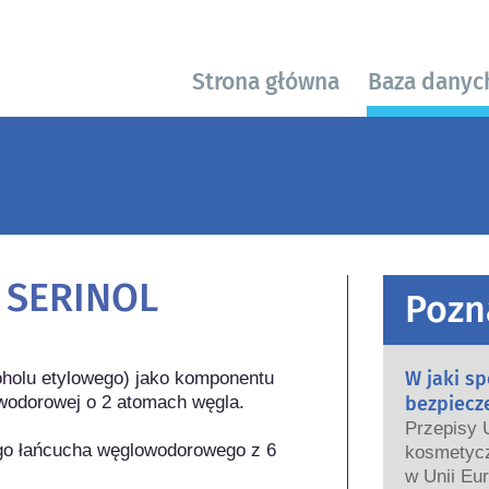
Strona główna
Baza danyc
 SERINOL
Pozn
W jaki s
koholu etylowego) jako komponentu 
wodorowej o 2 atomach węgla.

bezpiecz
Przepisy 
go łańcucha węglowodorowego z 6 
kosmetycz
w Unii Eur