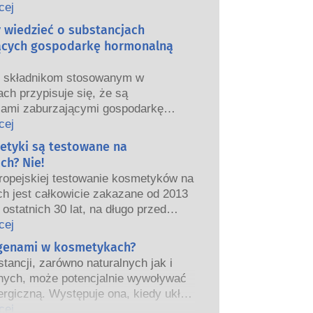
we i europejskie organy regulacyjne
cej
ponoszą odpowiedzialność za
y wiedzieć o substancjach
ństwo produktów kosmetycznych.
ących gospodarkę hormonalną
m składnikom stosowanym w
ch przypisuje się, że są
jami zaburzającymi gospodarkę
ą”, ponieważ mogą naśladować
cej
właściwości naszych hormonów.
etyki są testowane na
tego, że coś może naśladować
ch? Nie!
ie oznacza to, że zakłóci prawidłowe
ropejskiej testowanie kosmetyków na
wanie układu hormonalnego.
ch jest całkowicie zakazane od 2013
tancji, w tym te naturalne, naśladuje
 ostatnich 30 lat, na długo przed
ardzo niewiele substancji jednak, a
eniem zakazu, przemysł
cej
nie leki o silnym działaniu, ma
ny inwestował w badania i rozwój,
rgenami w kosmetykach?
one działanie powodujące zaburzenia
worzyć pionierskie alternatywy dla
rmonalnego.
tancji, zarówno naturalnych jak i
a na zwierzętach w celu oceny
czne oceny bezpieczeństwa
nych, może potencjalnie wywoływać
ństwa składników i produktów
 przeprowadzane przez
ergiczną. Występuje ona, kiedy układ
znych.
kowanych ekspertów naukowych, do
iowy danej osoby zareaguje na
cej