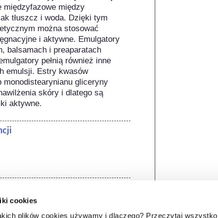
e międzyfazowe między 
ak tłuszcz i woda. Dzięki tym 
etycznym można stosować 
elęgnacyjne i aktywne. Emulgatory 
 balsamach i preaparatach 
mulgatory pełnią również inne 
h emulsji. Estry kwasów 
b monodistearynianu gliceryny 
awilżenia skóry i dlatego są 
ki aktywne.
cji
iki cookies
om prawnym. Należy pamiętać, że 
 poza UE mogą obowiązywać inne 
akich plików cookies używamy i dlaczego? Przeczytaj wszystko