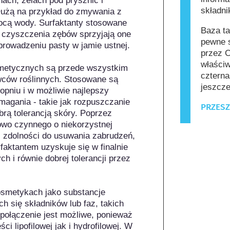
ch, żelach pod prysznic i 
składn
użą na przykład do zmywania z 
ocą wody. Surfaktanty stosowane 
Baza ta
czyszczenia zębów sprzyjają one 
pewne s
rowadzeniu pasty w jamie ustnej.

przez C
właściw
metycznych są przede wszystkim 
czterna
ców roślinnych. Stosowane są 
jeszcze
pniu i w możliwie najlepszy 
agania - takie jak rozpuszczanie 
PRZESZ
brą tolerancją skóry. Poprzez 
wo czynnego o niekorzystnej 
ej zdolności do usuwania zabrudzeń, 
aktantem uzyskuje się w finalnie 
 i równie dobrej tolerancji przez 
smetykach jako substancje 
 się składników lub faz, takich 
e połączenie jest możliwe, ponieważ 
i lipofilowej jak i hydrofilowej. W 