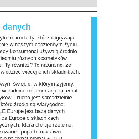
rzeprowadzenia firmy są prawnie
, które dla większości ludzi są
ne, obejmują wszystkie potencjalne
iwe. Substancja, która powoduje
a, w tym potencjalne zaburzenia
lergiczną nazywana jest alergenem.
 danych
wania układu hormonalnego.
i produkty do pielęgnacji ciała mogą
kładniki, które dla niektórych osób
ki to produkty, które odgrywają
ać się alergizujące. Nie oznacza to
 rolę w naszym codziennym życiu.
 produkt nie jest bezpieczny dla
jscy konsumenci używają średnio
siedmiu różnych kosmetyków
e. Ty również? To naturalne, że
wiedzieć więcej o ich składnikach.
owym świecie, w którym żyjemy,
 w nadmiarze informacji na temat
ków. Trudno jest samodzielnie
, które źródła są wiarygodne.
E Europe jest bazą danych
ics Europe o składnikach
cznych, która oferuje rzetelne,
kowane i poparte naukowo
cje na temat niemal 30 000