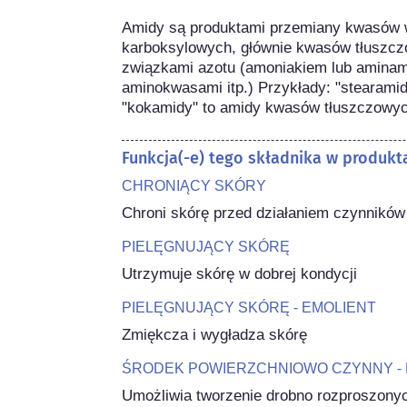
Amidy są produktami przemiany kwasów 
karboksylowych, głównie kwasów tłuszcz
związkami azotu (amoniakiem lub aminami 
aminokwasami itp.) Przykłady: "stearami
"kokamidy" to amidy kwasów tłuszczowyc
Funkcja(-e) tego składnika w produk
CHRONIĄCY SKÓRY
Chroni skórę przed działaniem czynnikó
PIELĘGNUJĄCY SKÓRĘ
Utrzymuje skórę w dobrej kondycji
PIELĘGNUJĄCY SKÓRĘ - EMOLIENT
Zmiękcza i wygładza skórę
ŚRODEK POWIERZCHNIOWO CZYNNY -
Umożliwia tworzenie drobno rozproszonych