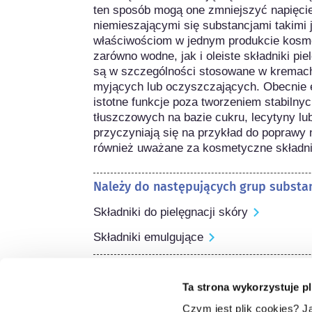
ten sposób mogą one zmniejszyć napięci
niemieszającymi się substancjami takimi j
właściwościom w jednym produkcie kosm
zarówno wodne, jak i oleiste składniki pi
są w szczególności stosowane w kremach,
myjących lub oczyszczających. Obecnie e
istotne funkcje poza tworzeniem stabilnyc
tłuszczowych na bazie cukru, lecytyny lu
przyczyniają się na przykład do poprawy n
również uważane za kosmetyczne składni
Należy do następujących grup substan
Składniki do pielęgnacji skóry
Składniki emulgujące
Regulacje dotyczące kosmetyków
Ta strona wykorzystuje pl
Składniki kosmetyków podlegają regulacj
w przypadku składników kosmetycznych,
Czym jest plik cookies? J