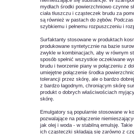
niemieszające się substancje. W szampona
mydłach środki powierzchniowo czynne sł
ciała tłuszczu i cząsteczek brudu za pom
są również w pastach do zębów. Podczas 
szybkiemu i pełnemu rozpuszczeniu i rozp
Surfaktanty stosowane w produktach kos
produkowane syntetycznie na bazie surow
zwykle w kombinacjach, aby w równym sto
sposób spełnić wszystkie oczekiwane wym
brudu i tworzenie piany w połączeniu z do
umiejętne połączenie środka powierzchnio
tolerancji przez skórę, ale o bardzo dobr
z bardzo łagodnym, chroniącym skórę surf
produkt o dobrych właściwościach myjących
skórę.

Emulgatory są popularnie stosowane w ko
pozwalające na połączenie niemieszających
jak olej i woda - w stabilną emulsję. Taki
ich cząsteczki składają się zarówno z częśc