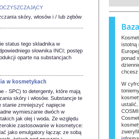
których p
substancje
 OCZYSZCZAJĄCY
zobowiąza
nieszkodl
zania skóry, włosów i / lub zębów
zagrożeni
reakcję a
Baza
funkcjono
Kosmetyki 
zawierać s
Kosmety
mogą okaz
e status tego składnika w 
istotną
jednak, że
powiedniego słownika INCI; postęp 
Europe
innych.
dukcji oparte na substancjach 
ponad 
dzienni
chcesz 
nia w kosmetykach
W cyfr
toniemy
 - SPC) to detergenty, które mają 
kosmety
nia skóry i włosów. Substancje te 
ustalić
w stanie zmniejszyć napięcie 
COSMIL
ładne wymieszanie dwóch w 
Cosmet
akich jak olej i woda. Ze względu 
kosmety
szerokie zastosowanie w kosmetyce: 
zweryfi
ać jako emulgatory łącząc ze sobą 
informa