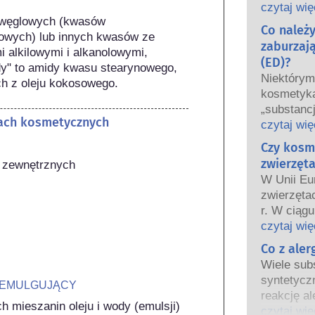
oraz krajo
czytaj wię
węglowych (kwasów 
wspólnie 
Co należ
owych) lub innych kwasów ze 
bezpiecze
zaburzaj
alkilowymi i alkanolowymi, 
(ED)?
dy" to amidy kwasu stearynowego, 
Niektóry
h z oleju kokosowego.
kosmetyka
„substanc
tach kosmetycznych
hormonaln
czytaj wię
niektóre 
Czy kosm
Tylko dla
zwierzęta
w zewnętrznych
hormon, n
W Unii Eu
funkcjono
zwierzęta
Wiele subs
r. W ciągu
hormony. B
wprowadz
czytaj wię
są to głów
kosmetycz
Co z ale
potwierdz
tak aby st
układu ho
Wiele subs
testowani
Rygorysty
syntetycz
 EMULGUJĄCY
bezpiecze
produktów
reakcję al
kosmetyc
 mieszanin oleju i wody (emulsji)
wykwalifi
odpornośc
czytaj wię