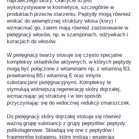
naprawczego skóry. Odkrycie to jest 
wykorzystywane w kosmetyce, szczególnie w 
produktach przeciw starzeniu. Peptydy mogą również 
wnikać do wewnętrznej struktury włosa (kory) i 
wzmacniać go, zatem mają również zastosowanie w 
pielęgnacji włosów, np. w szamponach, odżywkach i 
kuracjach do włosów. 

W pielęgnacji twarzy stosuje się często specjalne 
kompleksy składników aktywnych, w których peptydy 
mogą być połączone z witaminami np. z witaminą B3, 
prowitaminą B5 i witaminą E oraz innymi 
substancjami pielęgnacyjnymi. Kompleksy te 
stymulują wolniejszą regenerację skóry dojrzałej, 
wzmacniając jej strukturę i w ten sposób 
przyczyniając się do widocznej redukcji zmarszczek.

Do pielęgnacji skóry dojrzałej stosuje się również 
ważną grupę substancji z grupy peptydów: peptydy 
polikolagenowe. Składają się one z peptydów i 
fragmentów kolagenu, które imitują i wspierają 