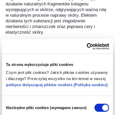
działanie naturalnych fragmentów kolagenu 
występujących w skórze, odgrywających ważną rolę 
w naturalnym procesie naprawy skóry. Efektem 
działania tych substancji jest złagodzenie 
nierówności i zmarszczek oraz poprawa cery i 
elastyczność skóry.
Należy do następujących grup substancji
Składniki do pielęgnacji skóry
Ta strona wykorzystuje pliki cookies
Regulacje dotyczące kosmetyków
Czym jest plik cookies? Jakich plików cookies używamy
Składniki kosmetyków podlegają regulacjom 
i dlaczego? Przeczytaj wszystko na ten temat w naszej
prawnym. Należy pamiętać, że w przypadku 
polityce dotyczącej plików cookies [Polityka cookies]
składników kosmetycznych, poza UE mogą 
obowiązywać inne przepisy.
Wybór
Niezbędne pliki cookies (wymagane zawsze)
zgody