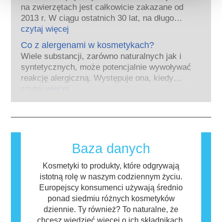
prawidłowe funkcjonowanie układu
na zwierzętach jest całkowicie zakazane od
hormonalnego.
2013 r. W ciągu ostatnich 30 lat, na długo
Wiele substancji, w tym te naturalne,
przed wprowadzeniem zakazu, przemysł
czytaj więcej
naśladuje hormony. Bardzo niewiele
kosmetyczny inwestował w badania i rozwój,
substancji jednak, a są to głównie leki o
Co z alergenami w kosmetykach?
tak aby stworzyć pionierskie alternatywy dla
silnym działaniu, ma potwierdzone działanie
Wiele substancji, zarówno naturalnych jak i
testowania na zwierzętach w celu oceny
powodujące zaburzenia układu hormonalnego.
syntetycznych, może potencjalnie wywoływać
bezpieczeństwa składników i produktów
Rygorystyczne oceny bezpieczeństwa
reakcję alergiczną. Występuje ona, kiedy
kosmetycznych.
produktów przeprowadzane przez
układ odpornościowy danej osoby zareaguje
czytaj więcej
wykwalifikowanych ekspertów naukowych, do
na substancje, które dla większości ludzi są
których przeprowadzenia firmy są prawnie
nieszkodliwe. Substancja, która powoduje
zobowiązane, obejmują wszystkie potencjalne
reakcję alergiczną nazywana jest alergenem.
zagrożenia, w tym potencjalne zaburzenia
Kosmetyki i produkty do pielęgnacji ciała
funkcjonowania układu hormonalnego.
mogą zawierać składniki, które dla niektórych
Baza danych
osób mogą okazać się alergizujące. Nie
oznacza to jednak, że produkt nie jest
Kosmetyki to produkty, które odgrywają
bezpieczny dla innych.
istotną rolę w naszym codziennym życiu.
Europejscy konsumenci używają średnio
ponad siedmiu różnych kosmetyków
dziennie. Ty również? To naturalne, że
chcesz wiedzieć więcej o ich składnikach.