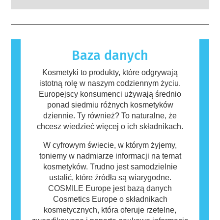
wykwalifikowanych ekspertów naukowych, do
na substancje, które dla większości ludzi są
których przeprowadzenia firmy są prawnie
nieszkodliwe. Substancja, która powoduje
zobowiązane, obejmują wszystkie potencjalne
reakcję alergiczną nazywana jest alergenem.
zagrożenia, w tym potencjalne zaburzenia
Kosmetyki i produkty do pielęgnacji ciała
funkcjonowania układu hormonalnego.
mogą zawierać składniki, które dla niektórych
Baza danych
osób mogą okazać się alergizujące. Nie
oznacza to jednak, że produkt nie jest
Kosmetyki to produkty, które odgrywają
bezpieczny dla innych.
istotną rolę w naszym codziennym życiu.
Europejscy konsumenci używają średnio
ponad siedmiu różnych kosmetyków
dziennie. Ty również? To naturalne, że
chcesz wiedzieć więcej o ich składnikach.
W cyfrowym świecie, w którym żyjemy,
toniemy w nadmiarze informacji na temat
kosmetyków. Trudno jest samodzielnie
ustalić, które źródła są wiarygodne.
COSMILE Europe jest bazą danych
Cosmetics Europe o składnikach
kosmetycznych, która oferuje rzetelne,