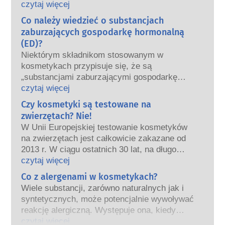
oraz krajowe i europejskie organy regulacyjne
czytaj więcej
wspólnie ponoszą odpowiedzialność za
Co należy wiedzieć o substancjach
bezpieczeństwo produktów kosmetycznych.
zaburzających gospodarkę hormonalną
(ED)?
Niektórym składnikom stosowanym w
kosmetykach przypisuje się, że są
„substancjami zaburzającymi gospodarkę
hormonalną”, ponieważ mogą naśladować
czytaj więcej
niektóre właściwości naszych hormonów.
Czy kosmetyki są testowane na
Tylko dlatego, że coś może naśladować
zwierzętach? Nie!
hormon, nie oznacza to, że zakłóci
W Unii Europejskiej testowanie kosmetyków
prawidłowe funkcjonowanie układu
na zwierzętach jest całkowicie zakazane od
hormonalnego.
2013 r. W ciągu ostatnich 30 lat, na długo
Wiele substancji, w tym te naturalne,
przed wprowadzeniem zakazu, przemysł
czytaj więcej
naśladuje hormony. Bardzo niewiele
kosmetyczny inwestował w badania i rozwój,
Co z alergenami w kosmetykach?
substancji jednak, a są to głównie leki o
tak aby stworzyć pionierskie alternatywy dla
silnym działaniu, ma potwierdzone działanie
Wiele substancji, zarówno naturalnych jak i
testowania na zwierzętach w celu oceny
powodujące zaburzenia układu hormonalnego.
syntetycznych, może potencjalnie wywoływać
bezpieczeństwa składników i produktów
Rygorystyczne oceny bezpieczeństwa
reakcję alergiczną. Występuje ona, kiedy
kosmetycznych.
produktów przeprowadzane przez
układ odpornościowy danej osoby zareaguje
czytaj więcej