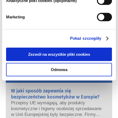
Analityczne pliki cookies (opcjonalne)
Składniki pielęgnujące włosy / Środki
kondycjonujące
Marketing
Regulacje dotyczące kosmetyków
Składniki kosmetyków podlegają regulacjom 
prawnym. Należy pamiętać, że w przypadku 
Pokaż szczegóły
składników kosmetycznych, poza UE mogą 
obowiązywać inne przepisy.
Zezwól na wszystkie pliki cookies
Odmowa
Poznaj swoje kosmetyki
W jaki sposób zapewnia się
bezpieczeństwo kosmetyków w Europie?
Przepisy UE wymagają, aby produkty
kosmetyczne i higieny osobistej sprzedawane
w Unii Europejskiej były bezpieczne. Firmy