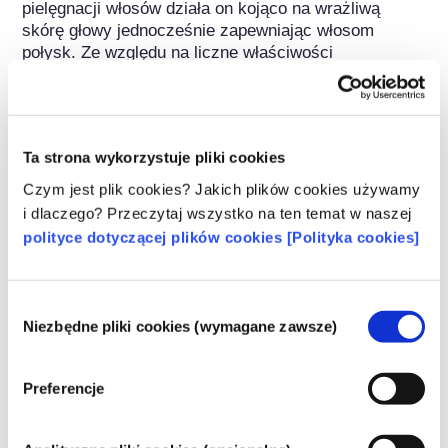
pielęgnacji włosów działa on kojąco na wrażliwą 
skórę głowy jednocześnie zapewniając włosom 
połysk. Ze względu na liczne właściwości 
pielęgnacyjne skóry i włosów, olej kokosowy jest 
wykorzystywany zarówno w formie czystej, jak i w 
mieszaninach jako aktywny składnik wielu produktów 
kosmetycznych, takich jak kremy do twarzy, balsamy 
Ta strona wykorzystuje pliki cookies
do ciała czy szampony.

Czym jest plik cookies? Jakich plików cookies używamy
Ponadto olej kokosowy jest (podobnie jak np. olej z 
i dlaczego? Przeczytaj wszystko na ten temat w naszej
ziaren palmowych) ważnym surowcem naturalnym do 
polityce dotyczącej plików cookies [Polityka cookies]
produkcji innych produktów oleochemicznych, które 
są również szeroko stosowane jako składniki 
kosmetyczne.
Wybór
Niezbędne pliki cookies (wymagane zawsze)
zgody
Należy do następujących grup substancji
Humektanty
Preferencje
Składniki do pielęgnacji skóry