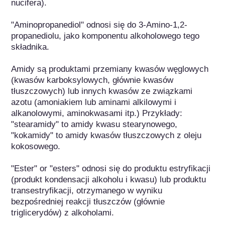
nucifera).

"Aminopropanediol" odnosi się do 3-Amino-1,2-
propanediolu, jako komponentu alkoholowego tego 
składnika.

Amidy są produktami przemiany kwasów węglowych 
(kwasów karboksylowych, głównie kwasów 
tłuszczowych) lub innych kwasów ze związkami 
azotu (amoniakiem lub aminami alkilowymi i 
alkanolowymi, aminokwasami itp.) Przykłady: 
"stearamidy" to amidy kwasu stearynowego, 
"kokamidy" to amidy kwasów tłuszczowych z oleju 
kokosowego.

"Ester" or "esters" odnosi się do produktu estryfikacji 
(produkt kondensacji alkoholu i kwasu) lub produktu 
transestryfikacji, otrzymanego w wyniku 
bezpośredniej reakcji tłuszczów (głównie 
triglicerydów) z alkoholami.