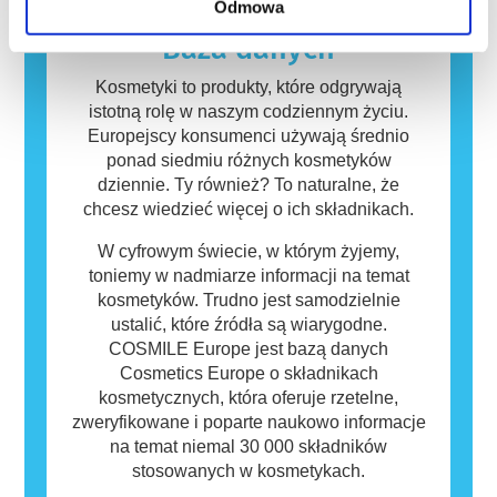
Odmowa
zagrożenia, w tym potencjalne zaburzenia
Kosmetyki i produkty do pielęgnacji ciała
funkcjonowania układu hormonalnego.
mogą zawierać składniki, które dla niektórych
Baza danych
osób mogą okazać się alergizujące. Nie
oznacza to jednak, że produkt nie jest
Kosmetyki to produkty, które odgrywają
bezpieczny dla innych.
istotną rolę w naszym codziennym życiu.
Europejscy konsumenci używają średnio
ponad siedmiu różnych kosmetyków
dziennie. Ty również? To naturalne, że
chcesz wiedzieć więcej o ich składnikach.
W cyfrowym świecie, w którym żyjemy,
toniemy w nadmiarze informacji na temat
kosmetyków. Trudno jest samodzielnie
ustalić, które źródła są wiarygodne.
COSMILE Europe jest bazą danych
Cosmetics Europe o składnikach
kosmetycznych, która oferuje rzetelne,
zweryfikowane i poparte naukowo informacje
na temat niemal 30 000 składników
stosowanych w kosmetykach.