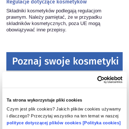
Regulacje dotyczące kosmetyków
Składniki kosmetyków podlegają regulacjom 
prawnym. Należy pamiętać, że w przypadku 
składników kosmetycznych, poza UE mogą 
obowiązywać inne przepisy.
Poznaj swoje kosmetyki
W jaki sposób zapewnia się
bezpieczeństwo kosmetyków w Europie?
Przepisy UE wymagają, aby produkty
kosmetyczne i higieny osobistej sprzedawane
Ta strona wykorzystuje pliki cookies
w Unii Europejskiej były bezpieczne. Firmy
Czym jest plik cookies? Jakich plików cookies używamy
oraz krajowe i europejskie organy regulacyjne
czytaj więcej
i dlaczego? Przeczytaj wszystko na ten temat w naszej
wspólnie ponoszą odpowiedzialność za
Co należy wiedzieć o substancjach
polityce dotyczącej plików cookies [Polityka cookies]
bezpieczeństwo produktów kosmetycznych.
zaburzających gospodarkę hormonalną