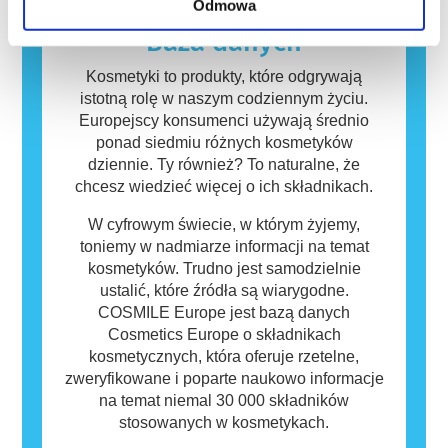
Odmowa
zagrożenia, w tym potencjalne zaburzenia
Kosmetyki i produkty do pielęgnacji ciała
funkcjonowania układu hormonalnego.
mogą zawierać składniki, które dla niektórych
Baza danych
osób mogą okazać się alergizujące. Nie
oznacza to jednak, że produkt nie jest
Kosmetyki to produkty, które odgrywają
bezpieczny dla innych.
istotną rolę w naszym codziennym życiu.
Europejscy konsumenci używają średnio
ponad siedmiu różnych kosmetyków
dziennie. Ty również? To naturalne, że
chcesz wiedzieć więcej o ich składnikach.
W cyfrowym świecie, w którym żyjemy,
toniemy w nadmiarze informacji na temat
kosmetyków. Trudno jest samodzielnie
ustalić, które źródła są wiarygodne.
COSMILE Europe jest bazą danych
Cosmetics Europe o składnikach
kosmetycznych, która oferuje rzetelne,
zweryfikowane i poparte naukowo informacje
na temat niemal 30 000 składników
stosowanych w kosmetykach.