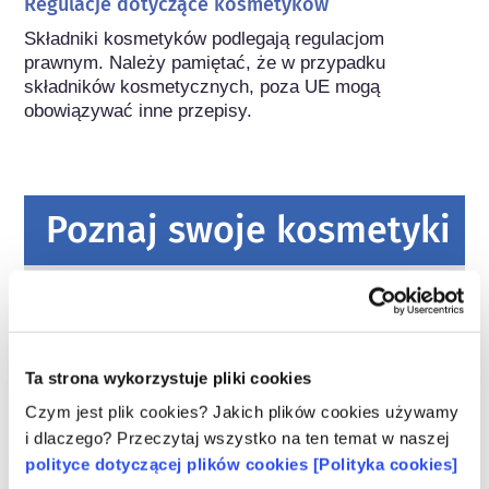
Regulacje dotyczące kosmetyków
Składniki kosmetyków podlegają regulacjom 
prawnym. Należy pamiętać, że w przypadku 
składników kosmetycznych, poza UE mogą 
obowiązywać inne przepisy.
Poznaj swoje kosmetyki
W jaki sposób zapewnia się
bezpieczeństwo kosmetyków w Europie?
Przepisy UE wymagają, aby produkty
kosmetyczne i higieny osobistej sprzedawane
Ta strona wykorzystuje pliki cookies
w Unii Europejskiej były bezpieczne. Firmy
Czym jest plik cookies? Jakich plików cookies używamy
oraz krajowe i europejskie organy regulacyjne
czytaj więcej
i dlaczego? Przeczytaj wszystko na ten temat w naszej
wspólnie ponoszą odpowiedzialność za
Co należy wiedzieć o substancjach
polityce dotyczącej plików cookies [Polityka cookies]
bezpieczeństwo produktów kosmetycznych.
zaburzających gospodarkę hormonalną