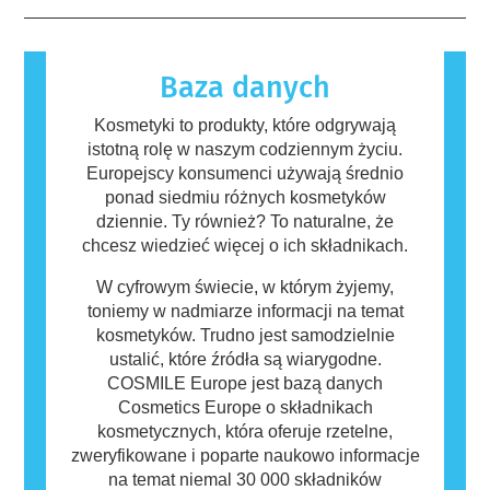
których przeprowadzenia firmy są prawnie
nieszkodliwe. Substancja, która powoduje
zobowiązane, obejmują wszystkie potencjalne
reakcję alergiczną nazywana jest alergenem.
zagrożenia, w tym potencjalne zaburzenia
Kosmetyki i produkty do pielęgnacji ciała
funkcjonowania układu hormonalnego.
mogą zawierać składniki, które dla niektórych
Baza danych
osób mogą okazać się alergizujące. Nie
oznacza to jednak, że produkt nie jest
Kosmetyki to produkty, które odgrywają
bezpieczny dla innych.
istotną rolę w naszym codziennym życiu.
Europejscy konsumenci używają średnio
ponad siedmiu różnych kosmetyków
dziennie. Ty również? To naturalne, że
chcesz wiedzieć więcej o ich składnikach.
W cyfrowym świecie, w którym żyjemy,
toniemy w nadmiarze informacji na temat
kosmetyków. Trudno jest samodzielnie
ustalić, które źródła są wiarygodne.
COSMILE Europe jest bazą danych
Cosmetics Europe o składnikach
kosmetycznych, która oferuje rzetelne,
zweryfikowane i poparte naukowo informacje
na temat niemal 30 000 składników