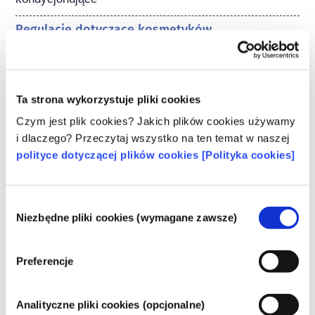
Regulacje dotyczące kosmetyków
Składniki kosmetyków podlegają regulacjom 
prawnym. Należy pamiętać, że w przypadku 
składników kosmetycznych, poza UE mogą 
obowiązywać inne przepisy.
Ta strona wykorzystuje pliki cookies
Czym jest plik cookies? Jakich plików cookies używamy
i dlaczego? Przeczytaj wszystko na ten temat w naszej
polityce dotyczącej plików cookies [Polityka cookies]
Poznaj swoje kosmetyki
Wybór
W jaki sposób zapewnia się
Niezbędne pliki cookies (wymagane zawsze)
zgody
bezpieczeństwo kosmetyków w Europie?
Przepisy UE wymagają, aby produkty
Preferencje
kosmetyczne i higieny osobistej sprzedawane
w Unii Europejskiej były bezpieczne. Firmy
oraz krajowe i europejskie organy regulacyjne
czytaj więcej
Analityczne pliki cookies (opcjonalne)
wspólnie ponoszą odpowiedzialność za