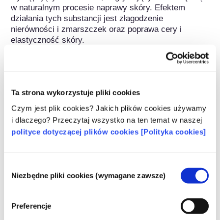
w naturalnym procesie naprawy skóry. Efektem 
działania tych substancji jest złagodzenie 
nierówności i zmarszczek oraz poprawa cery i 
elastyczność skóry.
Regulacje dotyczące kosmetyków
Składniki kosmetyków podlegają regulacjom 
Ta strona wykorzystuje pliki cookies
prawnym. Należy pamiętać, że w przypadku 
składników kosmetycznych, poza UE mogą 
Czym jest plik cookies? Jakich plików cookies używamy
obowiązywać inne przepisy.
i dlaczego? Przeczytaj wszystko na ten temat w naszej
polityce dotyczącej plików cookies [Polityka cookies]
Poznaj swoje kosmetyki
Wybór
Niezbędne pliki cookies (wymagane zawsze)
zgody
W jaki sposób zapewnia się
Preferencje
bezpieczeństwo kosmetyków w Europie?