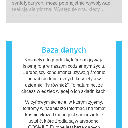
powodujące zaburzenia układu hormonalnego.
syntetycznych, może potencjalnie wywoływać
bezpieczeństwa składników i produktów
Rygorystyczne oceny bezpieczeństwa
reakcję alergiczną. Występuje ona, kiedy
kosmetycznych.
produktów przeprowadzane przez
układ odpornościowy danej osoby zareaguje
czytaj więcej
wykwalifikowanych ekspertów naukowych, do
na substancje, które dla większości ludzi są
których przeprowadzenia firmy są prawnie
nieszkodliwe. Substancja, która powoduje
zobowiązane, obejmują wszystkie potencjalne
reakcję alergiczną nazywana jest alergenem.
zagrożenia, w tym potencjalne zaburzenia
Kosmetyki i produkty do pielęgnacji ciała
funkcjonowania układu hormonalnego.
mogą zawierać składniki, które dla niektórych
Baza danych
osób mogą okazać się alergizujące. Nie
oznacza to jednak, że produkt nie jest
Kosmetyki to produkty, które odgrywają
bezpieczny dla innych.
istotną rolę w naszym codziennym życiu.
Europejscy konsumenci używają średnio
ponad siedmiu różnych kosmetyków
dziennie. Ty również? To naturalne, że
chcesz wiedzieć więcej o ich składnikach.
W cyfrowym świecie, w którym żyjemy,
toniemy w nadmiarze informacji na temat
kosmetyków. Trudno jest samodzielnie
ustalić, które źródła są wiarygodne.
COSMILE Europe jest bazą danych