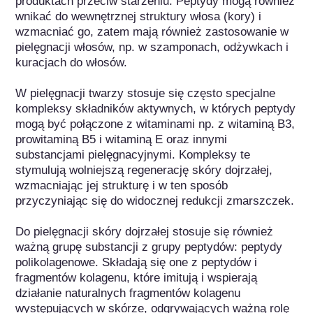
produktach przeciw starzeniu. Peptydy mogą również 
wnikać do wewnętrznej struktury włosa (kory) i 
wzmacniać go, zatem mają również zastosowanie w 
pielęgnacji włosów, np. w szamponach, odżywkach i 
kuracjach do włosów. 

W pielęgnacji twarzy stosuje się często specjalne 
kompleksy składników aktywnych, w których peptydy 
mogą być połączone z witaminami np. z witaminą B3, 
prowitaminą B5 i witaminą E oraz innymi 
substancjami pielęgnacyjnymi. Kompleksy te 
stymulują wolniejszą regenerację skóry dojrzałej, 
wzmacniając jej strukturę i w ten sposób 
przyczyniając się do widocznej redukcji zmarszczek.

Do pielęgnacji skóry dojrzałej stosuje się również 
ważną grupę substancji z grupy peptydów: peptydy 
polikolagenowe. Składają się one z peptydów i 
fragmentów kolagenu, które imitują i wspierają 
działanie naturalnych fragmentów kolagenu 
występujących w skórze, odgrywających ważną rolę 