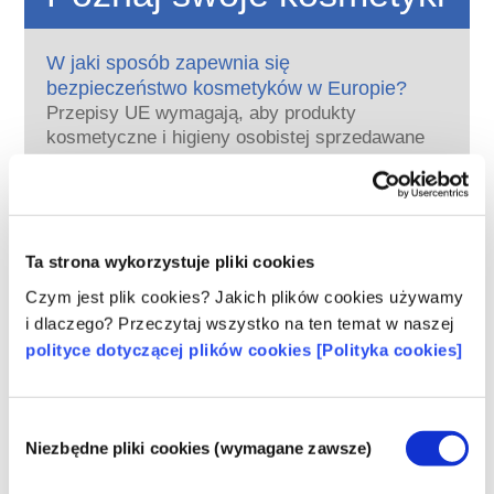
W jaki sposób zapewnia się
bezpieczeństwo kosmetyków w Europie?
Przepisy UE wymagają, aby produkty
kosmetyczne i higieny osobistej sprzedawane
w Unii Europejskiej były bezpieczne. Firmy
oraz krajowe i europejskie organy regulacyjne
czytaj więcej
wspólnie ponoszą odpowiedzialność za
Co należy wiedzieć o substancjach
bezpieczeństwo produktów kosmetycznych.
zaburzających gospodarkę hormonalną
Ta strona wykorzystuje pliki cookies
(ED)?
Niektórym składnikom stosowanym w
Czym jest plik cookies? Jakich plików cookies używamy
kosmetykach przypisuje się, że są
i dlaczego? Przeczytaj wszystko na ten temat w naszej
„substancjami zaburzającymi gospodarkę
polityce dotyczącej plików cookies [Polityka cookies]
hormonalną”, ponieważ mogą naśladować
czytaj więcej
niektóre właściwości naszych hormonów.
Czy kosmetyki są testowane na
Tylko dlatego, że coś może naśladować
Wybór
zwierzętach? Nie!
hormon, nie oznacza to, że zakłóci
Niezbędne pliki cookies (wymagane zawsze)
zgody
W Unii Europejskiej testowanie kosmetyków
prawidłowe funkcjonowanie układu
na zwierzętach jest całkowicie zakazane od
hormonalnego.