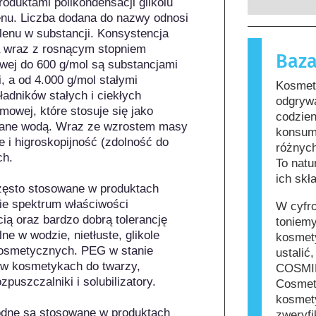
roduktami polikondensacji glikolu 
których p
substancje
enu. Liczba dodana do nazwy odnosi 
zobowiąza
nieszkodl
ylenu w substancji. Konsystencja 
zagrożeni
reakcję a
a wraz z rosnącym stopniem 
Baza
funkcjono
Kosmetyki 
wej do 600 g/mol są substancjami 
zawierać s
 a od 4.000 g/mol stałymi 
Kosmety
mogą okaz
dników stałych i ciekłych 
odgrywa
jednak, że
mowej, które stosuje się jako 
codzie
innych.
wane wodą. Wraz ze wzrostem masy 
konsum
i higroskopijność (zdolność do 
różnych
h.

To natu
ich skł
często stosowane w produktach 
e spektrum właściwości 
W cyfr
ią oraz bardzo dobrą tolerancję 
toniemy
e w wodzie, nietłuste, glikole 
kosmety
kosmetycznych. PEG w stanie 
ustalić
u w kosmetykach do twarzy, 
COSMIL
puszczalniki i solubilizatory.

Cosmet
kosmety
odne są stosowane w produktach 
zweryfi