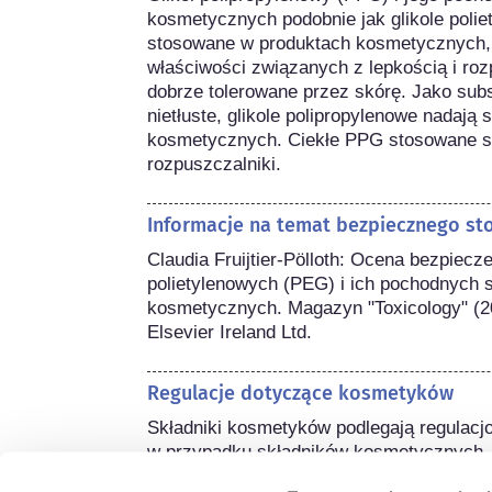
kosmetycznych podobnie jak glikole polie
stosowane w produktach kosmetycznych, 
właściwości związanych z lepkością i roz
dobrze tolerowane przez skórę. Jako subs
nietłuste, glikole polipropylenowe nadają 
kosmetycznych. Ciekłe PPG stosowane są n
rozpuszczalniki.
Informacje na temat bezpiecznego st
Claudia Fruijtier-Pölloth: Ocena bezpiecze
polietylenowych (PEG) i ich pochodnych 
kosmetycznych. Magazyn "Toxicology" (20
Elsevier Ireland Ltd.
Regulacje dotyczące kosmetyków
Składniki kosmetyków podlegają regulacj
w przypadku składników kosmetycznych,
przepisy.