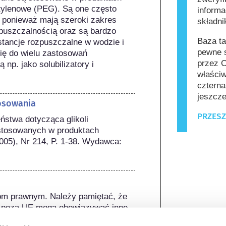
tylenowe (PEG). Są one często 
informa
ponieważ mają szeroki zakres 
składn
puszczalnością oraz są bardzo 
Baza ta
tancje rozpuszczalne w wodzie i 
pewne s
się do wielu zastosowań 
przez C
p. jako solubilizatory i 
właściw
czterna
jeszcze
osowania
PRZESZ
ństwa dotycząca glikoli 
stosowanych w produktach 
05), Nr 214, P. 1-38. Wydawca: 
om prawnym. Należy pamiętać, że 
 poza UE mogą obowiązywać inne 