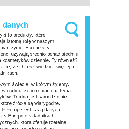
rzeprowadzenia firmy są prawnie
, które dla większości ludzi są
ne, obejmują wszystkie potencjalne
iwe. Substancja, która powoduje
a, w tym potencjalne zaburzenia
lergiczną nazywana jest alergenem.
 danych
wania układu hormonalnego.
i produkty do pielęgnacji ciała mogą
kładniki, które dla niektórych osób
ki to produkty, które
ać się alergizujące. Nie oznacza to
ją istotną rolę w naszym
 produkt nie jest bezpieczny dla
nnym życiu. Europejscy
enci używają średnio ponad siedmiu
 kosmetyków dziennie. Ty również?
ralne, że chcesz wiedzieć więcej o
adnikach.
owym świecie, w którym żyjemy,
 w nadmiarze informacji na temat
ków. Trudno jest samodzielnie
, które źródła są wiarygodne.
E Europe jest bazą danych
ics Europe o składnikach
cznych, która oferuje rzetelne,
kowane i poparte naukowo