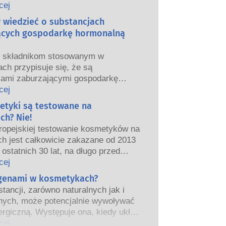
we i europejskie organy regulacyjne
cej
ponoszą odpowiedzialność za
y wiedzieć o substancjach
ństwo produktów kosmetycznych.
ących gospodarkę hormonalną
m składnikom stosowanym w
ch przypisuje się, że są
jami zaburzającymi gospodarkę
ą”, ponieważ mogą naśladować
cej
właściwości naszych hormonów.
etyki są testowane na
tego, że coś może naśladować
ch? Nie!
ie oznacza to, że zakłóci prawidłowe
ropejskiej testowanie kosmetyków na
wanie układu hormonalnego.
ch jest całkowicie zakazane od 2013
tancji, w tym te naturalne, naśladuje
 ostatnich 30 lat, na długo przed
ardzo niewiele substancji jednak, a
eniem zakazu, przemysł
cej
nie leki o silnym działaniu, ma
ny inwestował w badania i rozwój,
rgenami w kosmetykach?
one działanie powodujące zaburzenia
worzyć pionierskie alternatywy dla
rmonalnego.
tancji, zarówno naturalnych jak i
a na zwierzętach w celu oceny
czne oceny bezpieczeństwa
nych, może potencjalnie wywoływać
ństwa składników i produktów
 przeprowadzane przez
ergiczną. Występuje ona, kiedy układ
znych.
kowanych ekspertów naukowych, do
iowy danej osoby zareaguje na
cej