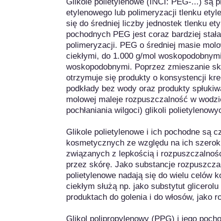
Glikole polietylenowe (INCI: PEG-...) są p
etylenowego lub polimeryzacji tlenku etyl
się do średniej liczby jednostek tlenku et
pochodnych PEG jest coraz bardziej stał
polimeryzacji. PEG o średniej masie molo
ciekłymi, do 1.000 g/mol woskopodobnymi,
woskopodobnymi. Poprzez zmieszanie skła
otrzymuje się produkty o konsystencji kre
podkłady bez wody oraz produkty spłuki
molowej maleje rozpuszczalność w wodzie 
pochłaniania wilgoci) glikoli polietylenowyc
Glikole polietylenowe i ich pochodne są 
kosmetycznych ze względu na ich szeroki
związanych z lepkością i rozpuszczalnośc
przez skórę. Jako substancje rozpuszczaln
polietylenowe nadają się do wielu celów 
ciekłym służą np. jako substytut glicerol
produktach do golenia i do włosów, jako roz
Glikol polipropylenowy (PPG) i jego poch