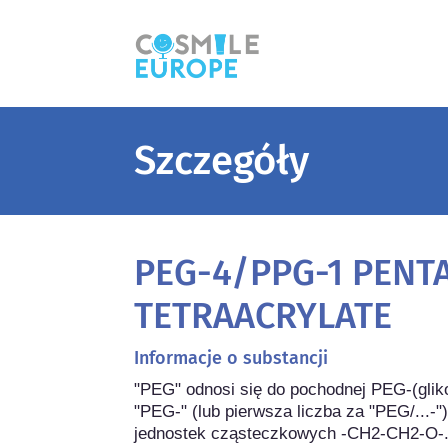
Szczegóły
PEG-4/PPG-1 PENT
TETRAACRYLATE
Informacje o substancji
"PEG" odnosi się do pochodnej PEG-(gliko
"PEG-" (lub pierwsza liczba za "PEG/...-") 
jednostek cząsteczkowych -CH2-CH2-O-.