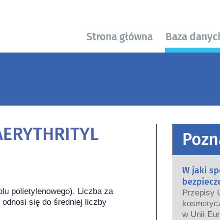
Strona główna
Baza danyc
AERYTHRITYL
Pozn
W jaki s
bezpiecz
lu polietylenowego). Liczba za 
Przepisy 
odnosi się do średniej liczby 
kosmetycz


w Unii Eur