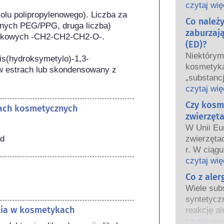
oraz krajo
czytaj wię
olu polipropylenowego). Liczba za 
wspólnie 
Co należ
ych PEG/PPG, druga liczba) 
bezpiecze
zaburzaj
eczkowych -CH2-CH2-CH2-O-.

(ED)?
Niektóry
bis(hydroksymetylo)-1,3-
kosmetyka
w estrach lub skondensowany z 
„substanc
hormonaln
czytaj wię
niektóre 
Czy kosm
tach kosmetycznych
Tylko dla
zwierzęta
hormon, n
W Unii Eu
funkcjono
ąd
zwierzęta
Wiele subs
r. W ciągu
hormony. B
wprowadz
czytaj wię
są to głów
kosmetycz
Co z ale
potwierdz
tak aby st
układu ho
Wiele subs
testowani
Rygorysty
syntetycz
bezpiecze
nia w kosmetykach
produktów
reakcję al
kosmetyc
wykwalifi
odpornośc
czytaj wię