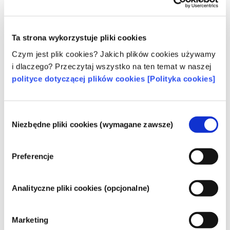
obowiązywać inne przepisy.
Ta strona wykorzystuje pliki cookies
Poznaj swoje kosmetyki
Czym jest plik cookies? Jakich plików cookies używamy
i dlaczego? Przeczytaj wszystko na ten temat w naszej
polityce dotyczącej plików cookies [Polityka cookies]
W jaki sposób zapewnia się
bezpieczeństwo kosmetyków w Europie?
Przepisy UE wymagają, aby produkty
Wybór
Niezbędne pliki cookies (wymagane zawsze)
kosmetyczne i higieny osobistej sprzedawane
zgody
w Unii Europejskiej były bezpieczne. Firmy
oraz krajowe i europejskie organy regulacyjne
czytaj więcej
Preferencje
wspólnie ponoszą odpowiedzialność za
Co należy wiedzieć o substancjach
bezpieczeństwo produktów kosmetycznych.
zaburzających gospodarkę hormonalną
(ED)?
Analityczne pliki cookies (opcjonalne)
Niektórym składnikom stosowanym w
kosmetykach przypisuje się, że są
Marketing
„substancjami zaburzającymi gospodarkę