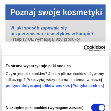
Poznaj swoje kosmetyki
W jaki sposób zapewnia się
bezpieczeństwo kosmetyków w Europie?
Przepisy UE wymagają, aby produkty
kosmetyczne i higieny osobistej sprzedawane
w Unii Europejskiej były bezpieczne. Firmy
oraz krajowe i europejskie organy regulacyjne
czytaj więcej
wspólnie ponoszą odpowiedzialność za
Co należy wiedzieć o substancjach
Ta strona wykorzystuje pliki cookies
bezpieczeństwo produktów kosmetycznych.
zaburzających gospodarkę hormonalną
Czym jest plik cookies? Jakich plików cookies używamy
(ED)?
i dlaczego? Przeczytaj wszystko na ten temat w naszej
Niektórym składnikom stosowanym w
polityce dotyczącej plików cookies [Polityka cookies]
kosmetykach przypisuje się, że są
„substancjami zaburzającymi gospodarkę
hormonalną”, ponieważ mogą naśladować
czytaj więcej
niektóre właściwości naszych hormonów.
Wybór
Czy kosmetyki są testowane na
Niezbędne pliki cookies (wymagane zawsze)
Tylko dlatego, że coś może naśladować
zgody
zwierzętach? Nie!